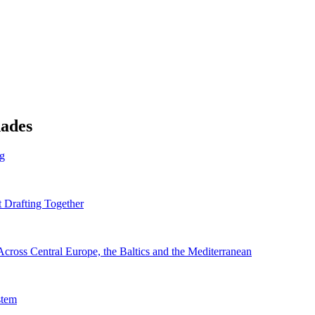
dades
ng
 Drafting Together
cross Central Europe, the Baltics and the Mediterranean
stem