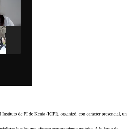
Instituto de PI de Kenia (KIPI), organizó, con carácter presencial, un
ialistas locales que ofrecen asesoramiento gratuito. A lo largo de