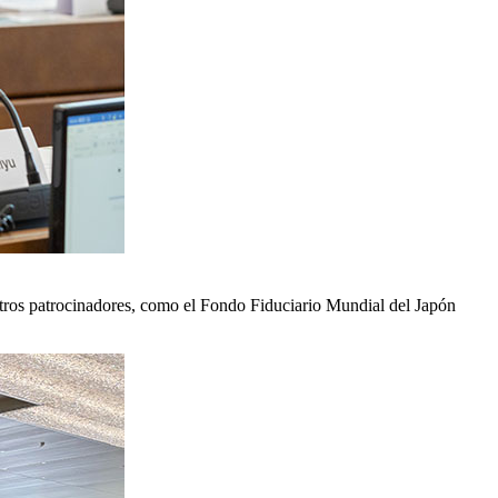
estros patrocinadores, como el Fondo Fiduciario Mundial del Japón