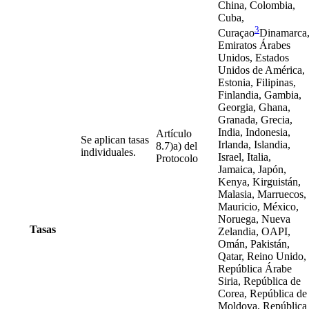
China, Colombia,
Cuba,
3
Curaçao
Dinamarca
Emiratos Árabes
Unidos, Estados
Unidos de América,
Estonia, Filipinas,
Finlandia, Gambia,
Georgia, Ghana,
Granada, Grecia,
India, Indonesia,
Artículo
Se aplican tasas
Irlanda, Islandia,
8.7)a) del
individuales.
Israel, Italia,
Protocolo
Jamaica, Japón,
Kenya, Kirguistán,
Malasia, Marruecos,
Mauricio, México,
Noruega, Nueva
Tasas
Zelandia, OAPI,
Omán, Pakistán,
Qatar, Reino Unido,
República Árabe
Siria, República de
Corea, República de
Moldova, República