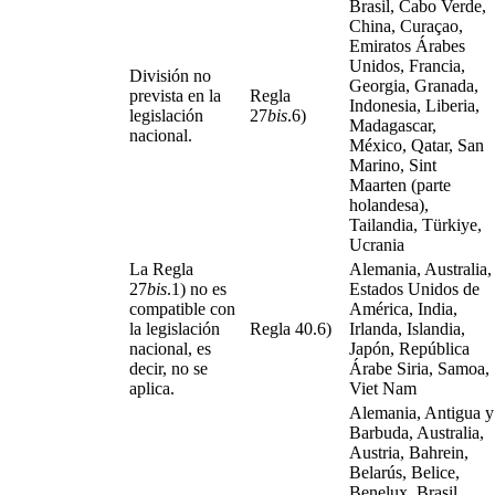
Brasil, Cabo Verde,
China, Curaçao,
Emiratos Árabes
Unidos, Francia,
División no
Georgia, Granada,
prevista en la
Regla
Indonesia, Liberia,
legislación
27
bis
.6)
Madagascar,
nacional.
México, Qatar, San
Marino, Sint
Maarten (parte
holandesa),
Tailandia, Türkiye,
Ucrania
La Regla
Alemania, Australia,
27
bis
.1) no es
Estados Unidos de
compatible con
América, India,
la legislación
Regla 40.6)
Irlanda, Islandia,
nacional, es
Japón, República
decir, no se
Árabe Siria, Samoa,
aplica.
Viet Nam
Alemania, Antigua y
Barbuda, Australia,
Austria, Bahrein,
Belarús, Belice,
Benelux, Brasil,