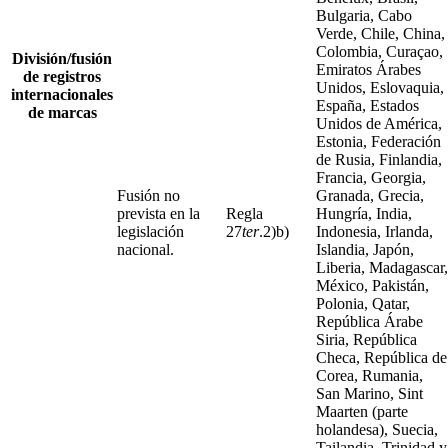
Bulgaria, Cabo
Verde, Chile, China,
Colombia, Curaçao,
División/fusión
Emiratos Árabes
de registros
Unidos, Eslovaquia,
internacionales
España, Estados
de marcas
Unidos de América,
Estonia, Federación
de Rusia, Finlandia,
Francia, Georgia,
Fusión no
Granada, Grecia,
prevista en la
Regla
Hungría, India,
legislación
27
ter
.2)b)
Indonesia, Irlanda,
nacional.
Islandia, Japón,
Liberia, Madagascar,
México, Pakistán,
Polonia, Qatar,
República Árabe
Siria, República
Checa, República de
Corea, Rumania,
San Marino, Sint
Maarten (parte
holandesa), Suecia,
Tailandia, Trinidad y