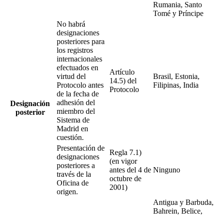
Rumania, Santo
Tomé y Príncipe
No habrá
designaciones
posteriores para
los registros
internacionales
efectuados en
Artículo
virtud del
Brasil, Estonia,
14.5) del
Protocolo antes
Filipinas, India
Protocolo
de la fecha de
adhesión del
Designación
miembro del
posterior
Sistema de
Madrid en
cuestión.
Presentación de
Regla 7.1)
designaciones
(en vigor
posteriores a
antes del 4 de
Ninguno
través de la
octubre de
Oficina de
2001)
origen.
Antigua y Barbuda,
Bahrein, Belice,