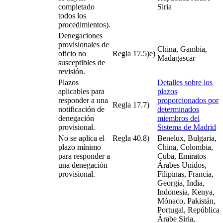
completado
Siria
todos los
procedimientos).
Denegaciones
provisionales de
China, Gambia,
oficio no
Regla 17.5)e)
Madagascar
susceptibles de
revisión.
Plazos
Detalles sobre los
aplicables para
plazos
responder a una
proporcionados por
Regla 17.7)
notificación de
determinados
denegación
miembros del
provisional.
Sistema de Madrid
No se aplica el
Regla 40.8)
Benelux, Bulgaria,
plazo mínimo
China, Colombia,
para responder a
Cuba, Emiratos
una denegación
Árabes Unidos,
provisional.
Filipinas, Francia,
Georgia, India,
Indonesia, Kenya,
Mónaco, Pakistán,
Portugal, República
Árabe Siria,