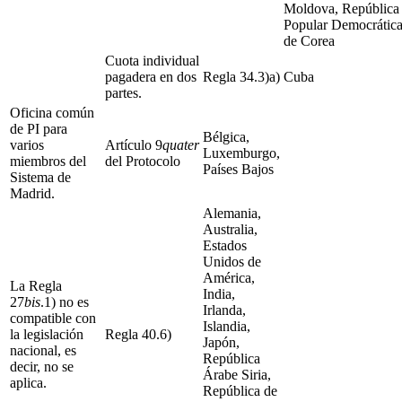
Moldova, República
Popular Democrátic
de Corea
Cuota individual
pagadera en dos
Regla 34.3)a)
Cuba
partes.
Oficina común
de PI para
Bélgica,
varios
Artículo 9
quater
Luxemburgo,
miembros del
del Protocolo
Países Bajos
Sistema de
Madrid.
Alemania,
Australia,
Estados
Unidos de
América,
La Regla
India,
27
bis
.1) no es
Irlanda,
compatible con
Islandia,
la legislación
Regla 40.6)
Japón,
nacional, es
República
decir, no se
Árabe Siria,
aplica.
República de