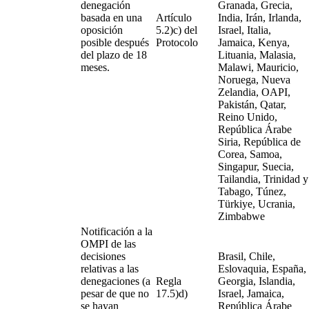
denegación
Granada, Grecia,
basada en una
Artículo
India, Irán, Irlanda,
oposición
5.2)c) del
Israel, Italia,
posible después
Protocolo
Jamaica, Kenya,
del plazo de 18
Lituania, Malasia,
meses.
Malawi, Mauricio,
Noruega, Nueva
Zelandia, OAPI,
Pakistán, Qatar,
Reino Unido,
República Árabe
Siria, República de
Corea, Samoa,
Singapur, Suecia,
Tailandia, Trinidad y
Tabago, Túnez,
Türkiye, Ucrania,
Zimbabwe
Notificación a la
OMPI de las
decisiones
Brasil, Chile,
relativas a las
Eslovaquia, España,
denegaciones (a
Regla
Georgia, Islandia,
pesar de que no
17.5)d)
Israel, Jamaica,
se hayan
República Árabe