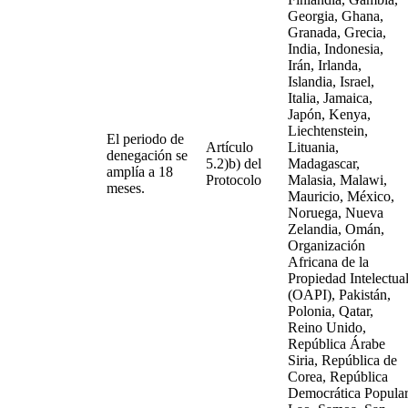
Georgia, Ghana,
Granada, Grecia,
India, Indonesia,
Irán, Irlanda,
Islandia, Israel,
Italia, Jamaica,
Japón, Kenya,
Liechtenstein,
El periodo de
Artículo
Lituania,
denegación se
5.2)b) del
Madagascar,
amplía a 18
Protocolo
Malasia, Malawi,
meses.
Mauricio, México,
Noruega, Nueva
Zelandia, Omán,
Organización
Africana de la
Propiedad Intelectua
(OAPI), Pakistán,
Polonia, Qatar,
Reino Unido,
República Árabe
Siria, República de
Corea, República
Democrática Popula