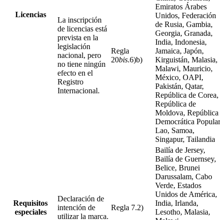
Emiratos Árabes
Licencias
Unidos, Federación
La inscripción
de Rusia, Gambia,
de licencias está
Georgia, Granada,
prevista en la
India, Indonesia,
legislación
Regla
Jamaica, Japón,
nacional, pero
20
bis
.6)b)
Kirguistán, Malasia,
no tiene ningún
Malawi, Mauricio,
efecto en el
México, OAPI,
Registro
Pakistán, Qatar,
Internacional.
República de Corea,
República de
Moldova, República
Democrática Popula
Lao, Samoa,
Singapur, Tailandia
Bailía de Jersey,
Bailía de Guernsey,
Belice, Brunei
Darussalam, Cabo
Verde, Estados
Unidos de América,
Declaración de
Requisitos
India, Irlanda,
intención de
Regla 7.2)
especiales
Lesotho, Malasia,
utilizar la marca.