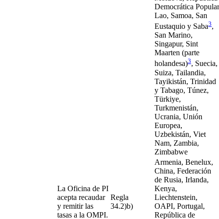
Democrática Popula
Lao, Samoa, San
3
Eustaquio y Saba
,
San Marino,
Singapur, Sint
Maarten (parte
3
holandesa)
, Suecia,
Suiza, Tailandia,
Tayikistán, Trinidad
y Tabago, Túnez,
Türkiye,
Turkmenistán,
Ucrania, Unión
Europea,
Uzbekistán, Viet
Nam, Zambia,
Zimbabwe
Armenia, Benelux,
China, Federación
de Rusia, Irlanda,
La Oficina de PI
Kenya,
acepta recaudar
Regla
Liechtenstein,
y remitir las
34.2)b)
OAPI, Portugal,
tasas a la OMPI.
República de