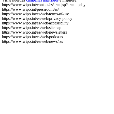
Visite nuestras
campañas anteriores
e inspírese.
https://www.wipo.int/contact/es/area.jsp?area=ipday
https://www.wipo.int/pressroom/es/
https://www.wipo.int/es/web/terms-of-use
https://www.wipo.int/es/web/privacy-policy
https://www.wipo.int/es/web/accessibility
https://www.wipo.int/es/web/sitemap
https://www.wipo.int/es/web/newsletters
https://www.wipo.int/es/web/podcasts
https://www.wipo.int/es/web/news/rss