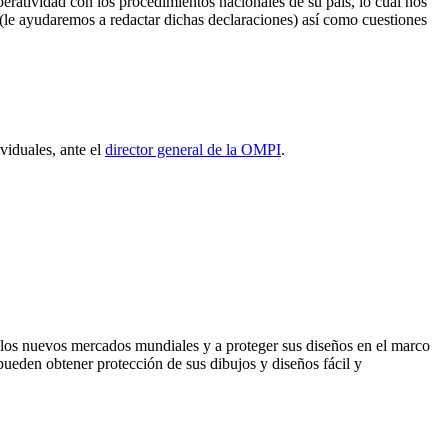
eratividad con los procedimientos nacionales de su país, lo cual nos
es (le ayudaremos a redactar dichas declaraciones) así como cuestiones
viduales, ante el
director general de la OMPI
.
n los nuevos mercados mundiales y a proteger sus diseños en el marco
pueden obtener protección de sus dibujos y diseños fácil y