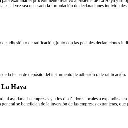
) para examinar el procedimiento relativo al Sistema de La Haya y su op
 cuales tal vez sea necesaria la formulación de declaraciones individual
 de adhesión o de ratificación, junto con las posibles declaraciones indi
 de la fecha de depósito del instrumento de adhesión o de ratificación.
e La Haya
d, al ayudar a las empresas y a los diseñadores locales a expandirse e
eneral se benefician de la inversión de las empresas extranjeras, que 