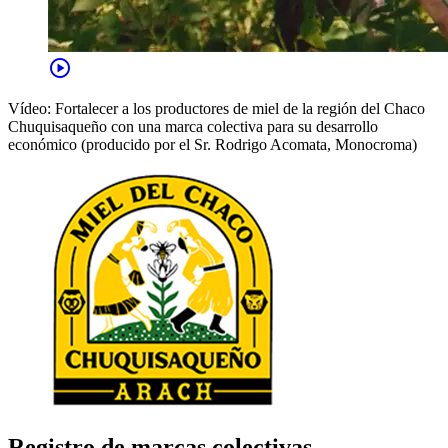
play_circle
Vídeo: Fortalecer a los productores de miel de la región del Chaco
Chuquisaqueño con una marca colectiva para su desarrollo
económico (producido por el Sr. Rodrigo Acomata, Monocroma)
Registro de marcas colectivas