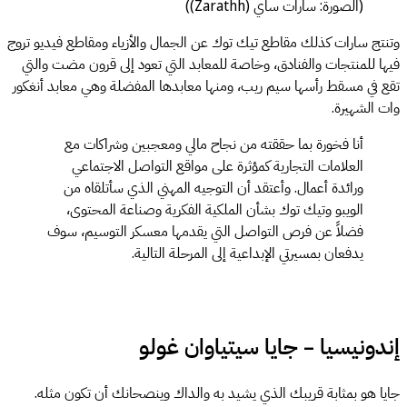
(الصورة: سارات ساي (Zarathh))
وتنتج سارات كذلك مقاطع تيك توك عن الجمال والأزياء ومقاطع فيديو تروج
فيها للمنتجات والفنادق، وخاصة للمعابد التي تعود إلى قرون مضت والتي
تقع في مسقط رأسها سيم ريب، ومنها معابدها المفضلة وهي معابد أنغكور
وات الشهيرة.
أنا فخورة بما حققته من نجاح مالي ومعجبين وشراكات مع
العلامات التجارية كمؤثرة على مواقع التواصل الاجتماعي
ورائدة أعمال. وأعتقد أن التوجيه المهني الذي سأتلقاه من
الويبو وتيك توك بشأن الملكية الفكرية وصناعة المحتوى،
فضلاً عن فرص التواصل التي يقدمها معسكر التوسيم، سوف
يدفعان بمسيرتي الإبداعية إلى المرحلة التالية.
إندونيسيا – جايا سيتياوان غولو
جايا هو بمثابة قريبك الذي يشيد به والداك وينصحانك أن تكون مثله.