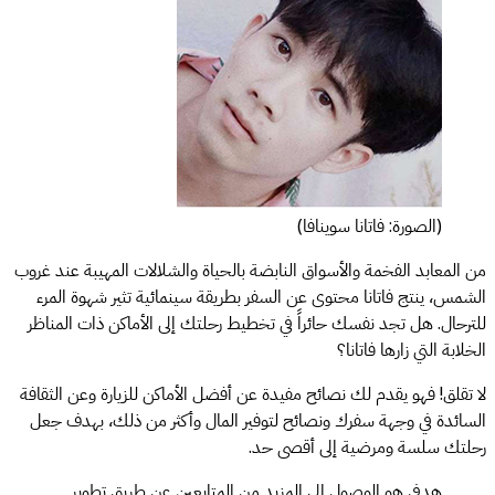
(الصورة: فاتانا سوينافا)
من المعابد الفخمة والأسواق النابضة بالحياة والشلالات المهيبة عند غروب
الشمس، ينتج فاتانا محتوى عن السفر بطريقة سينمائية تثير شهوة المرء
للترحال. هل تجد نفسك حائراً في تخطيط رحلتك إلى الأماكن ذات المناظر
الخلابة التي زارها فاتانا؟
لا تقلق! فهو يقدم لك نصائح مفيدة عن أفضل الأماكن للزيارة وعن الثقافة
السائدة في وجهة سفرك ونصائح لتوفير المال وأكثر من ذلك، بهدف جعل
رحلتك سلسة ومرضية إلى أقصى حد.
هدفي هو الوصول إلى المزيد من المتابعين عن طريق تطوير