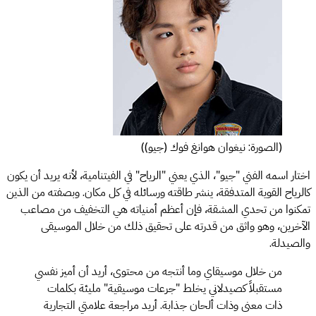
(الصورة: نيغوان هوانغ فوك (جيو))
اختار اسمه الفني "جيو"، الذي يعني "الرياح" في الفيتنامية، لأنه يريد أن يكون
كالرياح القوية المتدفقة، ينشر طاقته ورسائله في كل مكان. وبصفته من الذين
تمكنوا من تحدي المشقة، فإن أعظم أمنياته هي التخفيف من مصاعب
الآخرين، وهو واثق من قدرته على تحقيق ذلك من خلال الموسيقى
والصيدلة.
من خلال موسيقاي وما أنتجه من محتوى، أريد أن أميز نفسي
مستقبلاً كصيدلاني يخلط "جرعات موسيقية" مليئة بكلمات
ذات معنى وذات ألحان جذابة. أريد مراجعة علامتي التجارية