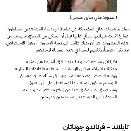
(الصورة: هاني شاين هنسن)
تترك منشورات هاني المضحكة عن دراسة الهندسة المشاهدين يتساءلون
عما إذا كانت شهادتها ستأتي عليها قبل أن تتمكن من التخرج، فالهدف من
هذه المنشورات هو أن يدرك طلاب الهندسة الآخرون أن هذا الاختصاص
قد يكون صعباً، ولكنهم ليسوا في هذه المعاناة لوحدهم.
نظرا لأن مقاطع فيديو تيك توك التي أنشرها هي بمثابة
مذكرات افتراضية، فإن الإرشادات المتعلقة بالعلامات التجارية
ورواية القصص وصناعة المحتوى التي سأتلقاها في معسكر
التوسيم ستكون ثمينة جداً لمساعدتي على إبراز صوتي
وشخصيتي. وسيمكنني هذا من إنتاج مقاطع فيديو عالية
الجودة تبقي المشاهدين مستمتعين ومهتمين.
تايلاند – فرناندو جوناثان