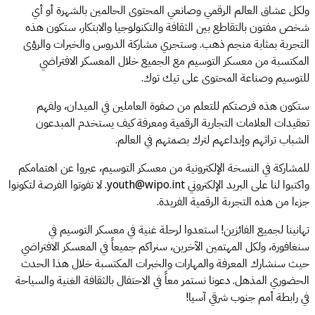
ولكل عشاق العالم الرقمي وصانعي المحتوى الحالمين بالشهرة أو أي
شخص مفتون بالتقاطع بين الثقافة والتكنولوجيا والابتكار، ستكون هذه
التجربة بمثابة منجم ذهب. وستجري مشاركة الدروس والخبرات والرؤى
المكتسبة من معسكر التوسيم مع الجميع خلال المعسكر الافتراضي
للتوسيم وصناعة المحتوى على تيك توك.
ستكون هذه فرصتكم للتعلم من صفوة العاملين في الميدان، ولفهم
تعقيدات العلامات التجارية الرقمية ومعرفة كيف يستخدم المبدعون
الشباب تراثهم وإبداعهم لترك بصمتهم في العالم.
للمشاركة في النسخة الإلكترونية من معسكر التوسيم، عبروا عن اهتمامكم
واكتبوا لنا على البريد الإلكتروني youth@wipo.int. لا تفوتوا الفرصة لتكونوا
جزءا من هذه التجربة الرقمية الفريدة.
تهانينا لجميع الفائزين! استعدوا لرحلة غنية في معسكر التوسيم في
سنغافورة، ولكل المهتمين الآخرين، سنراكم جميعاً في المعسكر الافتراضي
حيث سنشارك المعرفة والمهارات والخبرات المكتسبة خلال هذا الحدث
الحضوري المذهل. دعونا نستمر معاً في الاحتفال بالثقافة الغنية والسياحة
في رابطة أمم جنوب شرقي آسيا!