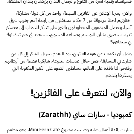
فسيفساء رقمية آسرة من التنوع والجمال اللذان يزركشان بلدان المنطقة.
والآن، يسرنا الإعلان عن الفائزين السبعة، واحد من كل دولة مشاركة،
اختارتهم لجنة مرموقة من 7 حكام مستقلين من رابطة أمم جنوب شرقي
آسيا. وحصل المبدعون المحظوظون بالفوز على تذاكر للذهاب إلى معسكر
تدريب حصري بشأن التوسيم وصناعة المحتوى، سينعقد في مقر تيك توك
في سنغافورة!
وقبل أن نكشف عن هوية الفائزين، نود التقدم بجزيل الشكر إلى كل من
شارك في المسابقة. فمن خلال عدسات متنوعة، شاركونا قطعة من أوطانهم
وفتحوا لنا نافذة على العالم، مسلطين الضوء على الكنوز المكنونة التي
يصدّرها بلدهم.
والآن، لنتعرف على الفائزين!
كمبوديا - سارات ساي (Zarathh)
سارات رائدة أعمال شابة وصاحبة مشروع Mini Fern Café، وهو مطعم