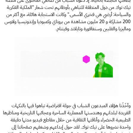
بطاقتها النابضة بالحياة. إذ دعونا الشباب من صانعي المحتوى على منصة
تيك توك من دول المنطقة للتباهي بأوطانهم تحت شعار "الملكية الفكرية
والسياحة: أرضي هي فخري الأسمى." وكانت الاستجابة هائلة، مع أكثر من
200 مشاركة و 20 مليون مشاهدة من بروناي وكمبوديا وإندونيسيا ولاوس
وماليزيا والفلبين وسنغافورة وتايلاند وفيتنام.
وأخَذَنا هؤلاء المبدعون الشباب في جولة افتراضية تباهوا فيها بالنكهات
الفريدة لبلدانهم وهندستها المعمارية الساحرة وعجائبها التاريخية ومناظرها
الطبيعية الخضراء وأناقتها الثقافية من خلال مقاطع فيديو مدتها دقيقة
واحدة نشروها على تيك توك. لقد حول إبداعهم وشغفهم صفحاتنا إلى