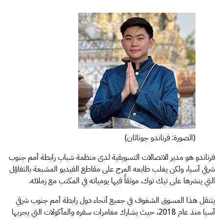
(الصورة: فرناندو جوناثان)
فرناندو هو مدير الاتصالات التسويقية لدى منظمة شباب رابطة أمم جنوب
شرقي آسيا، ولكن يغلب طابعه المرح على مقاطع الفيديو المشبعة بالتفاؤل
التي ينشرها على تيك توك، موثقاً فيها يومياته في المكتب مع زملائه.
يتنقل هذا المسوق الشغوف في جميع أنحاء دول رابطة أمم جنوب شرقي
آسيا منذ عام 2018، حيث يشارك مغامرات سفره والمأكولات التي يجربها