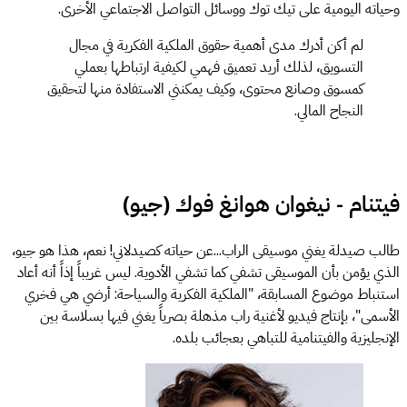
وحياته اليومية على تيك توك ووسائل التواصل الاجتماعي الأخرى.
لم أكن أدرك مدى أهمية حقوق الملكية الفكرية في مجال
التسويق، لذلك أريد تعميق فهمي لكيفية ارتباطها بعملي
كمسوق وصانع محتوى، وكيف يمكنني الاستفادة منها لتحقيق
النجاح المالي.
فيتنام - نيغوان هوانغ فوك (جيو)
طالب صيدلة يغني موسيقى الراب...عن حياته كصيدلاني! نعم، هذا هو جيو،
الذي يؤمن بأن الموسيقى تشفي كما تشفي الأدوية. ليس غريباً إذاً أنه أعاد
استنباط موضوع المسابقة، "الملكية الفكرية والسياحة: أرضي هي فخري
الأسمى"، بإنتاج فيديو لأغنية راب مذهلة بصرياً يغني فيها بسلاسة بين
الإنجليزية والفيتنامية للتباهي بعجائب بلده.