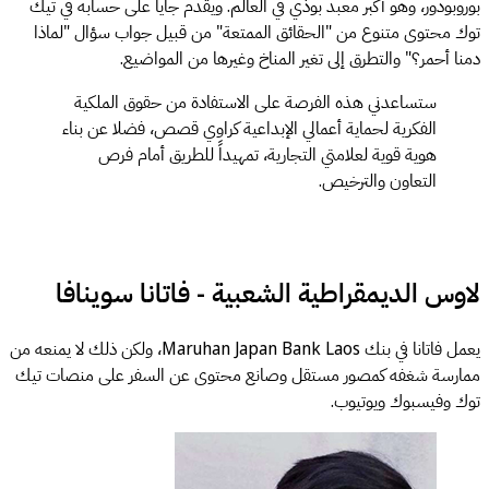
بوروبودور، وهو أكبر معبد بوذي في العالم. ويقدم جايا على حسابه في تيك
توك محتوى متنوع من "الحقائق الممتعة" من قبيل جواب سؤال "لماذا
دمنا أحمر؟" والتطرق إلى تغير المناخ وغيرها من المواضيع.
ستساعدني هذه الفرصة على الاستفادة من حقوق الملكية
الفكرية لحماية أعمالي الإبداعية كراوي قصص، فضلا عن بناء
هوية قوية لعلامتي التجارية، تمهيداً للطريق أمام فرص
التعاون والترخيص.
لاوس الديمقراطية الشعبية - فاتانا سوينافا
يعمل فاتانا في بنك Maruhan Japan Bank Laos، ولكن ذلك لا يمنعه من
ممارسة شغفه كمصور مستقل وصانع محتوى عن السفر على منصات تيك
توك وفيسبوك ويوتيوب.