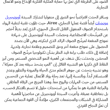
الضوء على الطريقة التي تعزّز بها حماية الملكية الفكرية الإبداع ونمو الأعمال
التجارية.
وسافر الحدث افتراضياً نحو الشرق إلى منغوليا لتشارك السيدة
أويونجيريل
مونخبات
أيضاً قصة عملها التجاري، Airee، حيث طوّرت تقنية لتنقية الهواء
باستخدام الصوف المنغولي القابل للتحلل الحيوي، الذي يُعد بديلاً أخضر
عن المرشّحات الاصطناعية. وحصلت السيدة أويونجيريل على شهادة
نموذج المنفعة لمرشّح الصوف الرائد الذي ابتكرته، وهي الآن بصدد
الحصول على نموذج منفعة آخر وحق للتصميم وعلامة تجارية. ولديها،
إضافة إلى ذلك، طلب براءة قيد النظر بشأن تكنولوجيا مرشّح الصوف
المحسّن. وتحدثت بكل شغف عن أهمية النمو الشخصي المستمر. ومن أبرز
النقاط التي ذكرتها هو التشبيه القائل إن "المرء يشحذ سيفه بعد كل معركة"،
وهو تشبيه يتحدث عن جوهر التعلم مدى الحياة والمرونة والتطور وعدم
الاستسلام أبداً. وبالنسبة إليها، تعد رحلة رواد الأعمال عملية من التحسين
المستمر، من حيث المهارات والروح معاً. وهذا المزيج من الرفاه العاطفي
والبراعة التقنية هو ما يمكّنها من استحداث حلول لا تتسم بالابتكار فحسب،
بل بتعاطفية عميقة. وأعربت السيدة أويونجيريل عن مناصرتها لأهمية
المشاركة في الشبكات والمجتمعات الكبرى، مؤكدةً أن القوة الجماعية يمكن
أن تعزّز النجاح الفردي.