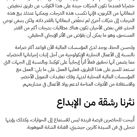
خضراء! فعندما تكون الشركات جيدة على هذا الكوكب عن طريق تخفيض
انبعاثاتها من الكربون، فإنها تكسب هذه الدرجات. ويمكنها عندئذ بيع هذه
الدرجات إلى شركات أخرى لم تخفّض انبعاثاتها بالقدر ذاته. ولكن ينبغي توخي
الحذر، ففي بعض الأحيان تكون هناك مطالبات بدرجات أكبر من القدر
المستحق، وهو ما يمكن أن يقوّض من الأثر الإيجابي الحقيقي.
ولحسن الحظ، يوجد لدى المؤسسات المالية الآن قواعد أكثر صرامة
بالنسبة إلى الأعمال التجارية الإيكولوجية من أجل إثبات إجراءاتها الخضراء،
مما يضمن أنها تحقيق فعلاً أثراً إيجابياً على كوكبنا. وبالنسبة إلى الجهات التي
تستعد للسير على هذا الطريق، فعليها العمل على ما يلي: العمل مع
المؤسسات المالية المحلية لديها، وفك تعقيدات التمويل الأخضر،
والاستفادة من الأدوات المتاحة لدعم رواد الأعمال في مشاريعهم.
نثرنا رشقة من الإبداع
أُتيحت للحاضرين فرصة فريدة ليس للاستماع إلى الحوارات، وكذلك رؤيتها
تتجلى في فن السيدة كاثرين جيشيني، الفنانة الشابة الموهوبة.