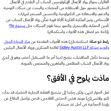
الفائزان بجوائز رواد الأعمال الإيكولوجيين الشباب أن التقدم في الأعمال
التجارية يتمحور حول الاستفادة من المنصات، والبحث عن شبكات التوجيه
والدعم، والاستفادة من التكنولوجيا، والتحسين المستمر لمهارات
الأشخاص. وتبرز الملكية الفكرية كأداة قوية تمكّن رواد الأعمال الشباب من
تأمين الحماية، والاستمرار، والنمو، بينما تقوم الشبكات مثل
مجتمع Ye!
بإتاحة حيز لصقل هذه الأدوات واستكشافها.
رابط ذو صلة:
استكشف(ي) هذه الأدوات المقدمة من
مركز التجارة الدولي
والويبو وشركة Sidley Austin LLP
لفائدة المبتكرين ورواد الأعمال البيئيين.
وعندما نتأمل المناقشات، يتضح لدينا أمر ما: المستقبل أخضر، وهو في أيدي
رواد الأعمال الشباب المطلعين والماهرين والمتمتعين بالمرونة.
ماذت يلوح في الأفق؟
لعل الحوار انتهى، ولكن رحلتنا إلى تشجيع الفطنة التجارية الخضراء قد بدأت
للتو. ولاتنس(ي) موعد هذين الحدثين القادمين، فنحن نواصل الدفاع عن
رؤيتنا الجماعية من أجل غد مستدام.