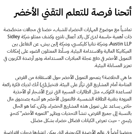
أتحنا فرصة للتعلم التقني الأخضر
تماشياً مع موضوع المهارات الخضراء للشباب، خضنا في مجالات متخصّصة
ذات أهمية حاسمة لدى كل رائد أعمال ناشئ. وكشف ممثلو شركة Sidley
Austin LLP، وشركة نتانيا كليكسبي، وشركة إلين بيش، عن التفاعل بين
الميكانيكا المالية والاستدامة البيئية. وسلّط الممثلون الضوء على إمكانات
التمويل الأخضر في دفع عجلة المبادرات المستدامة، ودور أرصدة الكربون في
تعزيز المساءلة البيئية.
ما هي الخلاصة؟ يتمحور التمويل الأخضر حول الاستفادة من الفرص
المتاحة أمام المشاريع التي تركّز على البيئة. فتخيل(ي) أنك لديك فكرة رائعة
لمساعدة الكوكب، مثل الطائرات المسيرة التي تزرع الأشجار أو الأحذية
المزودة بتقنية الطاقة الشمسية. فالتمويل الأخضر هو أشبه بصندوق مال
خاص يساعد على تمويل هذه المشاريع الخضراء. ولكن، كما هو الحال
بالنسبة إلى جميع الفرص، تنشأ التحديات ويظهر "التمويه الأخضر" كتحدٍ
رئيسي - حيث تعرض الكيانات فضائل خضراء بشكل مضلل.
وخضنا أيضاً في عالم الأرصدة الكربونية، التي يمكن اعتبارها درجات افتراضية