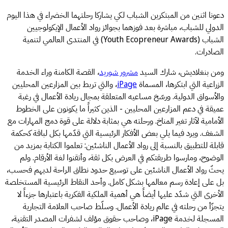
دعونا اثنين من المبتكرين الشباب لكي يشاركا رحلتهما الخضراء في هذا اليوم
الدولي للشباب، مباشرة بعد فوزهما بجوائز رواد الأعمال الإيكولوجيين
الشباب (Youth Ecopreneur Awards) في المنتدى العالمي لتنمية
الصادرات.
ومن بنغلاديش، شارك السيد
مشرور شوريد
، القصة الكامنة وراء الخدمة
الزراعية التي ابتكرها، المسماة
iPage
، والتي تربط بين المزارعين المحليين
والأسواق الدولية. ورسّخ مساعيه المتعلقة بمجال ريادة الأعمال في رغبة
عميقة في دعم المزارعين المحليين - الذين كثيراً ما يكونون على الخطوط
الأمامية لآثار تغير المناخ. ورحلته هي بمثابة دلالة على قوة دمج المهارات مع
الشغف. ويرد فيما يلي بعض الأفكار الرئيسية التي قدّمها بكل لباقة كحكمة
قابلة للتطبيق بالنسبة إلى رواد الأعمال الناشئين: تعلموا الكتابة بمزيد من
الوضوح، ومارسوا طريقتكم في العرض بكل ثقة، وأتقنوا لغة الأرقام. ولم
يحثّ رواد الأعمال الناشئين على توسيع حدود نطاق الراحة لديهم فحسب،
بل على إعادة رسم معالمها بشكل كامل. وأحد النقاط الرئيسية المستخلصة
الأخرى التي شدّد عليها أيضاً هي أهمية الملكية الفكرية باعتبارها جزءاً لا
يتجزّأ من رحلته في عالم ريادة الأعمال. وسلّط صاحب العلامة التجارية
المسجلة لخدمة iPage، وصاحب حقوق مؤلف لشفرات المصدر التقنية،