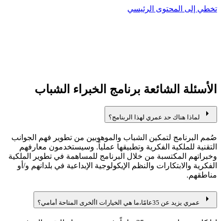
تخطي إلى المحتوى الرئيسي
الأسئلة الشائعة برنامج الخبراء الشباب
arrow_right
لماذا هناك حد عمري لهذا الربنامج؟
صُمم البرنامج لتمكين الشباب والموهوبين من تطوير فهم الجوانب
التقنية للملكية الفكرية وتطبيقها عملياً. وسيستخدمون معارفهم
وخبراتهم المكتسبة من خلال البرنامج للمساهمة في تطوير الملكية
الفكرية والابتكارات والنظم الإيكولوجية الإبداعية في بلدانهم و/أو
مناطقهم.
arrow_right
عمري يزيد عن 35عامًا،ما هي الخيارات األخرى المتاحة أمامي؟