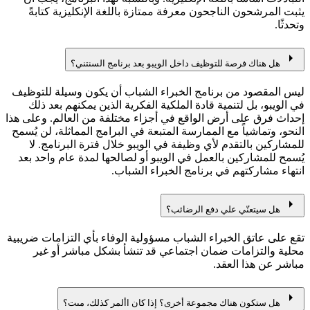
يثبت المرشحون الناجحون معرفة ممتازة باللغة الإنكليزية كتابةً
وتحدثًا.
arrow_right
هل هناك فرصة للتوظيف داخل الويبو بعد برنامج السنتني؟
ليس المقصود من برنامج الخبراء الشباب أن يكون وسيلة للتوظيف
في الويبو، بل لتنمية قادة الملكية الفكرية الذين يمكنهم بعد ذلك
إحداث فرق على أرض الواقع في أجزاء مختلفة من العالم. وعلى هذا
النحو، وتماشياً مع الممارسة المتبعة في البرامج المماثلة، لن يُسمح
للمشاركين بالتقدم لأي وظيفة في الويبو خلال فترة البرنامج. لا
يُسمح للمشاركين بالعمل في الويبو أو لصالحها لمدة عام واحد بعد
انتهاء مشاركتهم في برنامج الخبراء الشباب.
arrow_right
هل سيتعنّي علي دفع الرضائب؟
تقع على عاتق الخبراء الشباب مسؤولية الوفاء بأي التزامات ضريبية
محلية والتزامات ضمان اجتماعي قد تنشأ بشكل مباشر أو غير
مباشر عن هذا العقد.
arrow_right
هل ستكون هناك مجموعة أخرى؟ إذا كان األمر كذلك، مىت؟