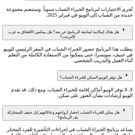
تُجرى الاختيارات لبرنامج الخبراء الشباب سنوياً. وستنضم مجموعة
جديدة من الشباب إلى الويبو في فبراير 2025.
arrow_right
هل هناك إمكانية لمتابعة الربنامج عن بعد؟ هل يمكنين االلتحاق به عرب
اإلنرتنت؟
يتطلب هذا البرنامج حضور الخبراء الشباب في المقر الرئيسي للويبو
في جنيف، سويسرا، حتى يتمكنوا من الاستفادة الكاملة من التعلم
أثناء العمل والتدريب الشخصي.
arrow_right
هل توفر الويبو السكن للخرباء الشباب؟
لا، لا توفر الويبو أماكن إقامة للخبراء الشباب. ومع ذلك، قد تقدم
الويبو إرشادات بشأن العثور على سكن.
arrow_right
هل يمكن للخرباء الشباب إحضار أزواجهم وعائالتهم إىل جنيف للمشاركة
يف الربنامج؟
يساعد برنامج الخبراء الشباب في إجراءات التأشيرة للفرد المختار.