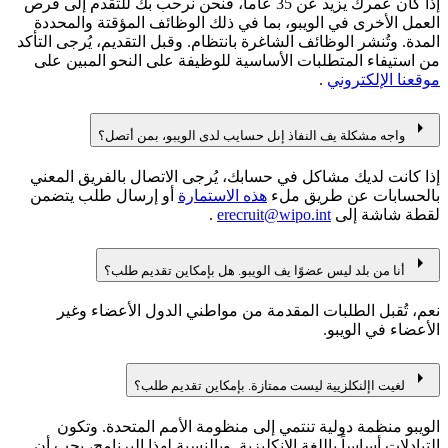
إذا كان عمرك يزيد عن 35 عاماً، فنحن نرحب بك للتقدم إلى فرص
العمل الأخرى في الويبو، بما في ذلك الوظائف المؤقتة والمحددة
المدة. وتُنشر الوظائف الشاغرة بانتظام. وقبل التقديم، يُرجى التأكد
من استيفاء المتطلبات الأساسية للوظيفة على النحو المبين على
موقعنا الإلكتروني
.
arrow_right
واجه مشكلة يف النفاذ إىل حسايب لدى الويبو، بمن أتصل؟
إذا كانت لديك مشاكل في حسابك، يُرجى الاتصال بالفريق المعني
بالحسابات عن طريق ملء
هذه الاستمارة
أو إرسال طلب يتضمن
لقطة شاشة إلى
erecruit@wipo.int
.
arrow_right
أنا من بلد ليس عضوًا يف الويبو. هل بإمكاين تقديم طلب؟
نعم، تُقبل الطلبات المقدمة من مواطني الدول الأعضاء وغير
الأعضاء في الويبو.
arrow_right
لغيت اإلنكلزيية ليست ممتازة. بإمكاين تقديم طلب؟
الويبو منظمة دولية تنتمي إلى منظومة الأمم المتحدة. وتكون
التبادلات أساساً باللغة الإنكليزية. وبالنسبة لهذا البرنامج، يجب أن