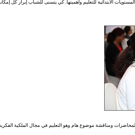
تويات الابتدائية للتعليم وأهميتها. كي يتسنى للشباب إبراز كل إمكاناته
المحاضرات ومناقشة موضوع هام وهو التعليم في مجال الملكية الفكرية 