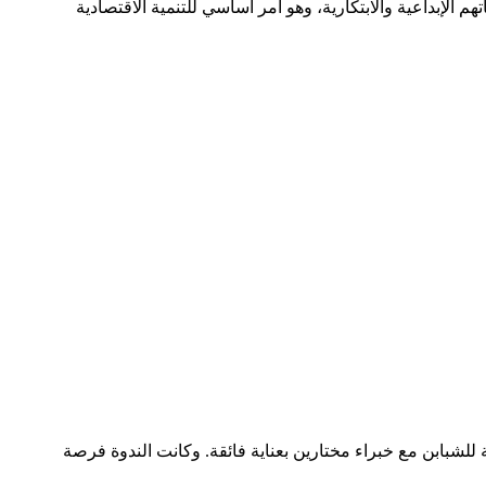
م الإبداعية والابتكارية، وهو أمر أساسي للتنمية الاقتصادية
للشبابن مع خبراء مختارين بعناية فائقة. وكانت الندوة فرصة