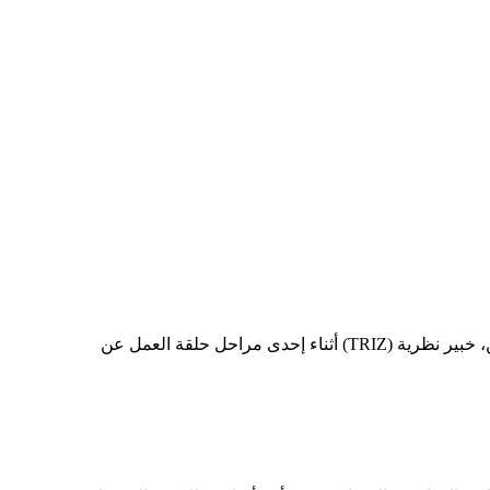
من اليسار إلى اليمين: خليفة مصباح خليفة النعيمي، أحد المشاركين من دولة الإمارات العربية المتحدة، والأستاذ كريستوف دوبروسكين، خبير نظرية (TRIZ) أثناء إحدى مراحل حلقة العمل عن