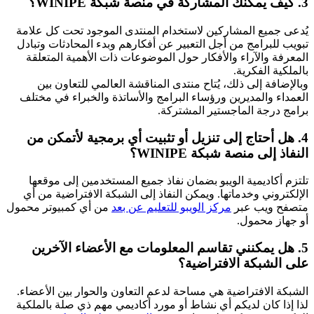
3. كيف يمكنك المشاركة في منصة شبكة WINIPE؟
يُدعى جميع المشاركين لاستخدام المنتدى الموجود تحت كل علامة
تبويب للبرامج من أجل التعبير عن أفكارهم وبدء المحادثات وتبادل
المعرفة والآراء والأفكار حول الموضوعات ذات الأهمية المتعلقة
بالملكية الفكرية.
وبالإضافة إلى ذلك، يُتاح منتدى المناقشة العالمي للتعاون بين
العمداء والمديرين ورؤساء البرامج والأساتذة والخبراء في مختلف
برامج درجة الماجستير المشتركة.
4. هل أحتاج إلى تنزيل أو تثبيت أي برمجية لأتمكن من
النفاذ إلى منصة شبكة WINIPE؟
تلتزم أكاديمية الويبو بضمان نفاذ جميع المستخدمين إلى موقعها
الإلكتروني وخدماتها. ويمكن النفاذ إلى الشبكة الافتراضية من أي
متصفح ويب عبر
مركز الويبو للتعليم عن بعد
من أي كمبيوتر محمول
أو جهاز محمول.
5. هل يمكنني تقاسم المعلومات مع الأعضاء الآخرين
على الشبكة الافتراضية؟
الشبكة الافتراضية هي مساحة لدعم التعاون والحوار بين الأعضاء.
لذا إذا كان لديكم أي نشاط أو مورد أكاديمي مهم ذي صلة بالملكية