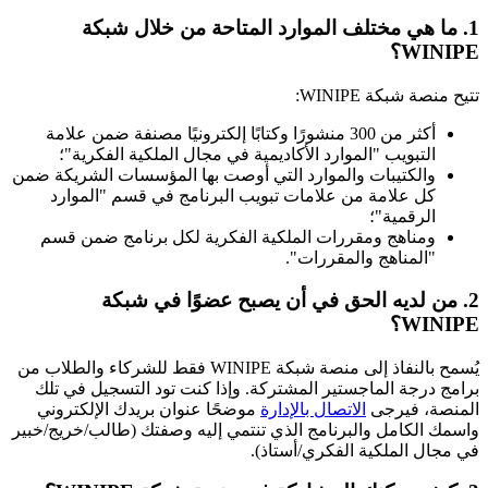
1. ما هي مختلف الموارد المتاحة من خلال شبكة
WINIPE؟
تتيح منصة شبكة WINIPE:
أكثر من 300 منشورًا وكتابًا إلكترونيًا مصنفة ضمن علامة
التبويب "الموارد الأكاديمية في مجال الملكية الفكرية"؛
والكتيبات والموارد التي أوصت بها المؤسسات الشريكة ضمن
كل علامة من علامات تبويب البرنامج في قسم "الموارد
الرقمية"؛
ومناهج ومقررات الملكية الفكرية لكل برنامج ضمن قسم
"المناهج والمقررات".
2. من لديه الحق في أن يصبح عضوًا في شبكة
WINIPE؟
يُسمح بالنفاذ إلى منصة شبكة WINIPE فقط للشركاء والطلاب من
برامج درجة الماجستير المشتركة. وإذا كنت تود التسجيل في تلك
المنصة، فيرجى
الاتصال بالإدارة
موضحًا عنوان بريدك الإلكتروني
واسمك الكامل والبرنامج الذي تنتمي إليه وصفتك (طالب/خريج/خبير
في مجال الملكية الفكري/أستاذ).