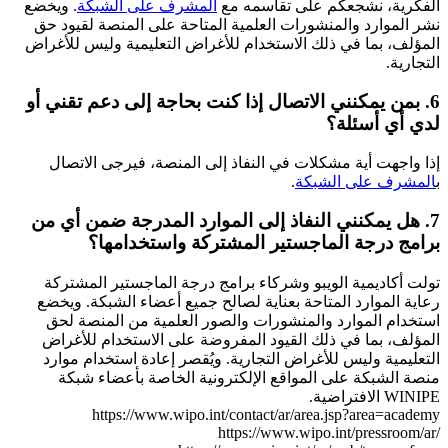
الفكرية، نشجعكم على تقاسمه مع
المشرف على الشبكة
. ويخضع
نشر الموارد والمنشورات العلمية المتاحة على المنصة لقيود حق
المؤلف، بما في ذلك الاستخدام للأغراض التعليمية وليس للأغراض
التجارية.
6. بمن يمكنني الاتصال إذا كنت بحاجة إلى دعم تقني أو
لدي أي أسئلة؟
إذا واجهت أية مشكلات في النفاذ إلى المنصة، فيرجى الاتصال
ب
المشرف على الشبكة
.
7. هل يمكنني النفاذ إلى الموارد المدرجة ضمن أي من
برامج درجة الماجستير المشتركة واستخدامها؟
تولت أكاديمية الويبو وشركاء برامج درجة الماجستير المشتركة
رعاية الموارد المتاحة بعناية لصالح جميع أعضاء الشبكة. ويخضع
استخدام الموارد والمنشورات والصور العلمية من المنصة لحق
المؤلف، بما في ذلك القيود المفروضة على الاستخدام للأغراض
التعليمية وليس للأغراض التجارية. ويُقصر إعادة استخدام موارد
منصة الشبكة على المواقع الإلكترونية الخاصة بأعضاء شبكة
WINIPE الافتراضية.
https://www.wipo.int/contact/ar/area.jsp?area=academy
https://www.wipo.int/pressroom/ar/