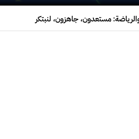
 والرياضة: مستعدون، جاهزون، لنبتكر