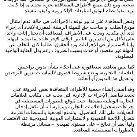
صحته. ومع ذلك تتمتع الأطراف المتعاقدة بحرية تحديد ما إذا كانت
تريد تنفيذ نظام لتوثيق التبليغات الإلكترونية وكيفية تنفيذه.
وتنص المعاهدة على تدابير لوقف الإجراءات في حالة عدم امتثال
مودع الطلب أو صاحب حق للمهلة الزمنية المقررة لاتخاذ أي إجراء
لدى أي مكتب. ويجب على الأطراف المتعاقدة أن تختار إتاحة واحد
على الأقل من التدبيرين التاليين لوقف الإجراءات: إما تمديد المهلة
وإما الاستمرار في الإجراءات ورد الحقوق، طالما كان التخلف عن
المهلة غير مقصود أو حدث بسبب الظروف رغم بذل العناية الواجبة
المطلوبة.
كما تنص معاهدة سنغافورة على أحكام بشأن تدوين تراخيص
العلامات التجارية، وتضع شروطا قصوى لالتماسات تدوين الترخيص
أو تعديل هذا التدوين أو إلغائه.
وقد أضفى إنشاء جمعية للأطراف المتعاقدة بعض المرونة على
تحديد تفاصيل الإجراءات الإدارية التي يجب على مكاتب العلامات
التجارية الوطنية تنفيذها، حيث يُتوقع للتطورات المستقبلية في
إجراءات تسجيل العلامات التجارية وممارساته أن تكفل إدخال
التعديلات على تلك التفاصيل. وتتمتع الجمعية بالسلطات اللازمة
لتعديل اللائحة التنفيذية والاستمارات الدولية النموذجية عند الاقتضاء،
ولها أيضا أن تعالج – على مستوى تمهيدي – مسائل مرتبطة
بالتطورات المستقبلية للمعاهدة.