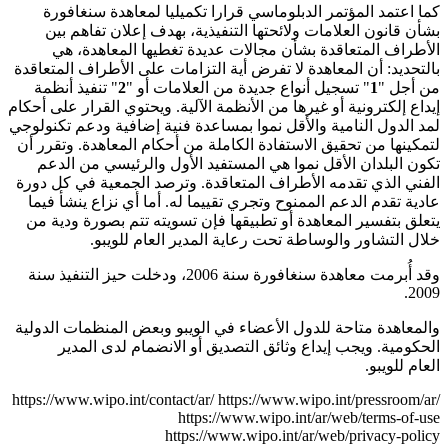
كما اعتمد المؤتمر الدبلوماسي قرارا تكميليا لمعاهدة سنغافورة
بشأن قانون العلامات ولائحتها التنفيذية، بهدف إعلان تفاهم بين
الأطراف المتعاقدة بشأن مجالات عديدة تغطيها المعاهدة، هي
بالتحديد: أن المعاهدة لا تفرض أية التزامات على الأطراف المتعاقدة
من أجل "
1
" تسجيل أنواع جديدة من العلامات أو "
2
" تنفيذ أنظمة
إيداع إلكترونية أو غيرها من الأنظمة الآلية. ويحتوي القرار على أحكام
لمد الدول النامية والأقل نموا بمساعدة فنية إضافية ودعم تكنولوجي
لتمكينها من تحقيق الاستفادة الكاملة من أحكام المعاهدة. وتقرر أن
تكون البلدان الأقل نموا هي المستفيد الأول والرئيسي من الدعم
الفني الذي تقدمه الأطراف المتعاقدة. وترصد الجمعية في كل دورة
عادية تقدم الدعم الممنوح وتجري تقييما له. أما أي نزاع ينشأ فيما
يتعلق بتفسير المعاهدة أو تطبيقها فإن تسويته تتم بصورة ودية من
خلال التشاور والوساطة تحت رعاية المدير العام للويبو.
وقد أُبرمت معاهدة سنغافورة سنة 2006، ودخلت حيز التنفيذ سنة
2009.
والمعاهدة متاحة للدول الأعضاء في الويبو وبعض المنظمات الدولية
الحكومية. ويجب إيداع وثائق التصديق أو الانضمام لدى المدير
العام للويبو.
https://www.wipo.int/contact/ar/
https://www.wipo.int/pressroom/ar/
https://www.wipo.int/ar/web/terms-of-use
https://www.wipo.int/ar/web/privacy-policy