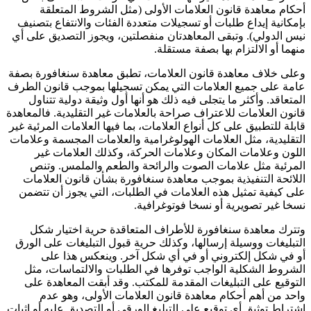
أحكام معاهدة قانون العلامات الأولى (مثل الشروط المتعلقة
بإمكانية إيداع طلبات أو تسجيلات متعددة الفئات والانتفاع بتصنيف
نيس الدولي). وتبقى المعاهدتان منفصلتين، ويجوز التصديق على أي
منهما أو الالتزام بها بصفة مستقلة.
وعلى خلاف معاهدة قانون العلامات، تطبق معاهدة سنغافورة بصفة
عامة على جميع العلامات التي يمكن تسجيلها بموجب قانون الطرف
المتعاقد. وأكثر ما يتجلى فيه ذلك هو أنها أول وثيقة دولية تتناول
قانون العلامات للاعتراف صراحة بالعلامات غير التقليدية. فالمعاهدة
قابلة للتطبيق على كل أنواع العلامات، بما فيها العلامات المرئية غير
التقليدية، مثل العلامات الهولوغرامية والعلامات المجسمة وعلامات
اللون وعلامات المكان وعلامات الحركة، وكذلك العلامات غير
المرئية مثل علامات الصوت والرائحة والطعم والملمس. وتنص
اللائحة التنفيذية بموجب معاهدة سنغافورة بشأن قانون العلامات
على كيفية تمثيل هذه العلامات في الطلبات، التي يجوز أن تتضمن
نسخا غير تصويرية أو نسخا فوتوغرافية.
وتترك معاهدة سنغافورة للأطراف المتعاقدة حرية اختيار شكل
التبليغات ووسيلة إرسالها، وكذلك حرية قبول التبليغات على الورق
أو في شكل إلكتروني أو في أي شكل آخر. وينعكس هذا على
الشروط الشكلية الواجب توفرها في الطلبات والالتماسات، مثل
التوقيع على التبليغات المقدمة للمكتب. وقد أبقت المعاهدة على
واحد من أهم أحكام معاهدة قانون العلامات الأولى، وهو عدم
اشتراط توثيق أي توقيع على التبليغ الورقي أو التصديق عليه أو إثبات