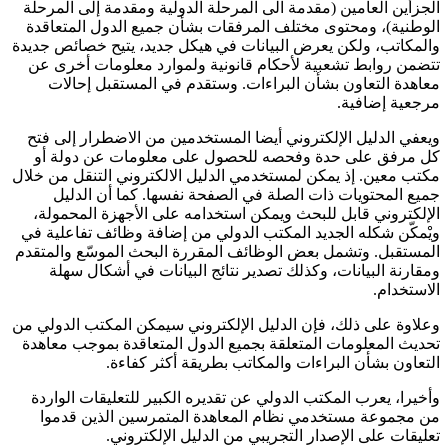
الجزأين العامين (مقدمة الى المرحلة الدولية ومقدمة إلى المرحلة
الوطنية)، ومحتوى مختلف المرفقات بشأن جميع الدول المتعاقدة
والمكاتب، ولكن يعرض البيانات في هيكل جديد، يتيح خصائص جديدة
تتضمن روابط تشعبية لأحكام قانونية ولموارد معلومات أخرى عن
معاهدة التعاون بشأن البراءات. وستقدم في المستقبل إحالات
مرجعية إضافية.
ويعفي الدليل الإلكتروني أيضا المستخدمين من الاضطرار إلى فتح
كل مرفق على حدة وفحصه للحصول على معلومات عن دولة أو
مكتب معين. إذ يمكن لمستخدمي الدليل الالكتروني التنقل من خلال
جميع المحتويات ذات الصلة في الصفحة نفسها. كما أن الدليل
الإلكتروني قابل للبحث ويمكن استخدامه على الأجهزة المحمولة،
ويْمكّن شكله الجديد المكتب الدولي من إضافة وظائف تفاعلية في
المستقبل. وتشمل بعض الوظائف المقررة البحث الموسّع والمتقدم
ومقارنة البيانات، وكذلك تصدير نتائج البيانات في أشكال سهلة
الاستخدام.
وعلاوة على ذلك، فإن الدليل الإلكتروني سيمكن المكتب الدولي من
تحديث المعلومات المتعلقة بجميع الدول المتعاقدة بموجب معاهدة
التعاون بشأن البراءات والمكاتب بطريقة أكثر كفاءة.
وأخيرا، يعرب المكتب الدولي عن تقديره الكبير للتعليقات الواردة
من مجموعة مستخدمي نظام المعاهدة المتمرسين الذين قدموا
تعليقات على الإصدار التجريبي من الدليل الإلكتروني.