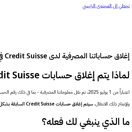
تخطي إلى المحتوى الرئيسي
إغلاق حساباتنا المصرفية لدى Credit Suisse في 15 ديسمبر 2025 – يُرجى تحديث تفاصيل الدفع الخاصة بك
لماذا يتم إغلاق حسابات Credit Suisse؟
اعتباراً من 1 يوليو 2025، تم نقل معلوماتنا المصرفية - بما في ذلك رقم الحساب المصرفي الدولي (IBAN) ورمز السويفت (SWIFT) واسم البنك - رسمياً من Credit Suisse إلى
ولإتمام ذلك الانتقال،
سيتم إغلاق حسابات Credit Suisse السابقة بشكل نهائي في 15 ديسمبر 2025.
ما الذي ينبغي لك فعله؟