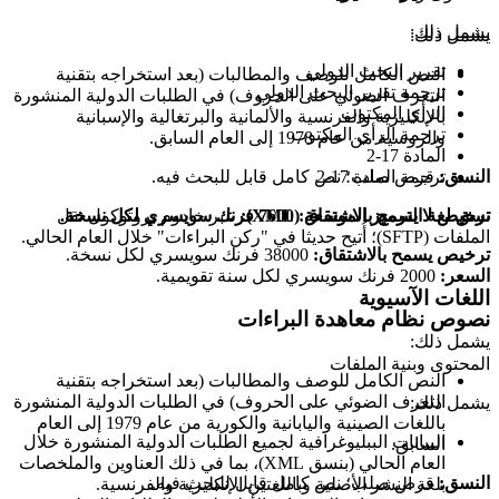
يشمل ذلك:
يشمل ذلك:
تقرير البحث الدولي
النص الكامل للوصف والمطالبات (بعد استخراجه بتقنية
ترجمة تقرير البحث الدولي
التعرف الضوئي على الحروف) في الطلبات الدولية المنشورة
الرأي المكتوب
بالإنكليزية والفرنسية والألمانية والبرتغالية والإسبانية
ترجمة الرأي المكتوب
والروسية من عام 1978 إلى العام السابق.
المادة 17-2
النسق:
قرص صلب؛ نص كامل قابل للبحث فيه.
ترجمة المادة 17-2
ترخيص لا يسمح بالاشتقاق: 7600 فرنك سويسري لكل نسخة.
نسق لغة الترميز الموسعة (XML):
عبر خادوم بروتوكول نقل
الملفات (SFTP)؛ أُتيح حديثا في "ركن البراءات" خلال العام الحالي.
ترخيص يسمح بالاشتقاق:
38000 فرنك سويسري لكل نسخة.
السعر:
2000 فرنك سويسري لكل سنة تقويمية.
اللغات الآسيوية
نصوص نظام معاهدة البراءات
يشمل ذلك:
المحتوى وبنية الملفات
النص الكامل للوصف والمطالبات (بعد استخراجه بتقنية
التعرف الضوئي على الحروف) في الطلبات الدولية المنشورة
يشمل ذلك:
باللغات الصينية واليابانية والكورية من عام 1979 إلى العام
البيانات الببليوغرافية لجميع الطلبات الدولية المنشورة خلال
السابق.
العام الحالي (بنسق XML)، بما في ذلك العناوين والملخصات
النسق:
قرص صلب؛ نص كامل قابل للبحث فيه.
بلغة النشر الأصلية وباللغتين الإنكليزية والفرنسية.