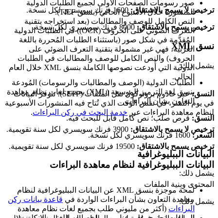
صور رسومات الصفحات الأولى لجميع الطلبات الدولية
ترخيص لا يسمح بالاشتقاق:
1600 فرنك سويسري لكل نسخة.
المنشورة خلال الأسبوع الحالي (بنسق TIFF).
النص الكامل للوصف والمطالبات (بعد استخراجه بتقنية
ترخيص يسمح بالاشتقاق:
8000 فرنك سويسري لكل نسخة.
التعرف الضوئي على الحروف (OCR)) في الطلبات الدولية
المُقدَّمة في شكل صور (باستثناء الطلبات المُحررة باللغة
نسق XML
العربية، فهي غير مشمولة بتقنية التعرف الضوئي على
الحروف) والنص الكامل للوصف والمطالبات في الطلبات
يشمل ذلك:
الدولية التي أُودعت نصوصها الكاملة بنسق XML خلال العام
الحالي.
الطلبات الدولية (الوصف والمطالبات والرسومات) المُودعة
بنسق لغة الترميز الموسعة (XML) بجميع لغات نظام معاهدة
النسق:
عبر خادوم بروتوكول نقل الملفات (SFTP)؛ تتوفر البيانات
التعاون بشأن البراءات.
في يوم النشر، في نفس الوقت الذي تُتاح فيه المنشورات الأسبوعية
لنظام معاهدة البراءات عبر
خدمة البحث في ركن البراءات
.
النسق:
قرص صلب؛ نص كامل قابل للبحث فيه.
ترخيص لا يسمح بالاشتقاق:
3900 فرنك سويسري لكل سنة تقويمية.
السعر:
1600 فرنك سويسري لكل نسخة.
ترخيص يسمح بالاشتقاق:
19500 فرنك سويسري لكل سنة تقويمية.
البيانات الببليوغرافية
البيانات الببليوغرافية لنظام معاهدة البراءات
يشمل ذلك:
المحتوى وبنية الملفات
لمحة موجزة بنسق XML عن البيانات الببليوغرافية لنظام
معاهدة التعاون بشأن البراءات الواردة في
قاعدة بيانات ركن
يشمل ذلك:
البراءات
(أكثر من مليوني طلب بجميع لغات نظام معاهدة
البراءات تحتوي على عناوين وملخصات باللغتين الإنكليزية