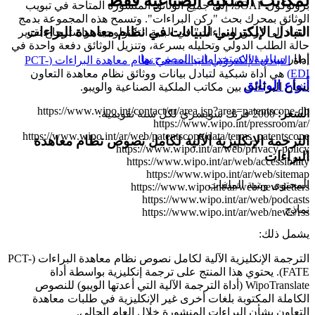
لمكاتب الملكية الصناعية فقط
بروتوكول SOAP، إلى جميع الوثائق المنشورة المتاحة في تبويب
الوثائق بمحرك بحث "ركن البراءات". وتسمح هذه المجموعة بدمج
التبادل الإلكتروني للبيانات في نظام معاهدة البراءات
النفاذ إلى "ركن البراءات" في البنية التكنولوجية، واسترجاع تقرير
حالة الطلب الدولي وتحليله بسرعة، وتنزيل الوثائق دفعة واحدة في
إطار
سياسة الاستخدامات المصرح بها
.
أداة
التبادل الإلكتروني للبيانات في نظام معاهدة البراءات (PCT-
EDI)
هي أداة شبكية لتبادل بيانات ووثائق نظام معاهدة التعاون
أنواع الوثائق
بشأن البراءات بين مكاتب الملكية الصناعية والويبو.
https://www.wipo.int/contact/ar/area.jsp?area=patentscope-db
السعر:
2000 فرنك سويسري لكل سنة تقويمية.
https://www.wipo.int/pressroom/ar/
https://www.wipo.int/ar/web/patentscope/data/terms_patentscope
الترجمة الإنكليزية الآلية لكامل نصوص نظام معاهدة
https://www.wipo.int/ar/web/privacy-policy
البراءات
https://www.wipo.int/ar/web/accessibility
https://www.wipo.int/ar/web/sitemap
المحتوى وبنية الملفات
https://www.wipo.int/ar/web/newsletters
https://www.wipo.int/ar/web/podcasts
نماذج
https://www.wipo.int/ar/web/news/rss
يشمل ذلك:
الترجمة الإنكليزية الآلية لكامل نصوص نظام معاهدة البراءات (PCT-
FATE).
يحتوي هذا المنتج على ترجمة إنكليزية بواسطة أداة
WipoTranslate (أداة الترجمة الآلية التي أعدتها الويبو) للنصوص
الكاملة المكتوبة بلغات أخرى غير الإنكليزية في طلبات معاهدة
التعاون بشأن البراءات المنشورة خلال العام الحالي.