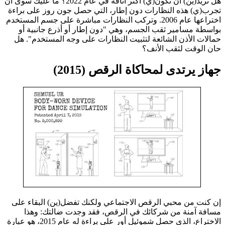
هل تريد(ين) أن تكون(ي) أكثر أناقة في عام 2022؟ ما عليك سوى أن
تجرب(ي) هذه النظارات دون إطار، التي حصل جون روز على براءة
اختراعها عام 2006. وتركب النظارات مباشرة على جسم المستخدم
بواسطة مسامير ثقب الجسم، وهي "دون إطار أو أذرع جانبية أو
حمالات الأذن الشائعة لتثبيت النظارات على وجه المستخدم". هل
حان الوقت لثقب الأنف؟
جهاز يرتدى لمحاكاة الرقص (2015)
إن كنت من محبي الرقص الاجتماعي ولكنك تفضل(ين) البقاء على
مسافة آمنة من شركائك في الرقص، فقد وجدت ضالتك: وهذا
الاختراع، الذي حصل شموئيل أور على براءة له عام 2015، هو عبارة