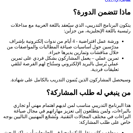
ماذا تتضمن الدورة؟
يتكون البرنامج التدريبي، الذي سيُعقد باللغة العربية مع مداخلات
رئيسية باللغة الإنجليزية، من جزأين:
ورشة عمل افتراضية - 4 أيام من ندوات إلكترونية بإشراف
مدرّسين حول أساسيات صياغة المطالبات والمواصفات من
خلال مناقشات وتمارين يديرها خبراء.
تمرين عملي – يعمل المشاركون بشكل فردي على تمرين
عملي يُرسل بالبريد الإلكتروني وستُتاح لهم الفرصة لتلقي
تعليقات فردية.
وسيحصل المشاركون الذين يُتمون التدريب بالكامل على شهادة.
من ينبغي له طلب المشاركة؟
هذا البرنامج التدريبي مناسب لمن لديهم اهتمام مهني أو تجاري
بالبراءات، ولمن يتطلعون إلى تعزيز مهاراتهم في مجال صياغة
البراءات في مختلف المجالات التقنية. ونُشجّع المهنيين التاليين بوجه
خاص على طلب المشاركة:
موظفو مكاتب نقل التكنولوجيا في الجامعات أو مراكز البحث