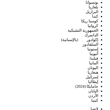
بوتسوانا
بلغاريا
البرازيل
كندا
كوستا ريكا
كرواتيا
الجمهورية التشيكية
الدانمرك
إكوادور
(بالإسبانية)
السلفادور
إستونيا
أثيوبيا
فنلندا
ألمانيا
اليونان
هنغاريا
إسرائيل
إيطاليا
جامايكا (2024)
اليابان
الأردن
كينيا
لاتفيا