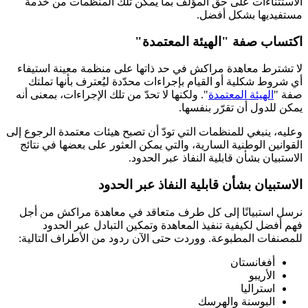
الاستثناءات على حق المؤلف بما يمكّن تلك المنظمات من خدمة
مستفيديها بشكل أفضل.
اكتساب صفة "الهيئة المعتمدة"
لا تشترط معاهدة مراكش في حد ذاتها على منظمة معينة استيفاء
أي شروط شكلية أو القيام بإجراءات محدّدة ليُعترف بأنها تملتك
صفة "
الهيئة المعتمدة
". ولكنها لا تحدّ من تلك الإجراءات، بمعنى أنه
يمكن للدول أن تقرّر بنفسها.
وعليه، ينبغي للمنظمات التي تودّ أن تصبح هيئات معتمدة الرجوع إلى
القوانين الوطنية السارية، والتي يمكن العثور على بعضها في نتائج
الاستبيان بشأن قابلية النفاذ عبر الحدود.
الاستبيان بشأن قابلية النفاذ عبر الحدود
نرسل استبيانًا إلى كل طرف متعاقد في معاهدة مراكش من أجل
فهم أفضل لكيفية تنفيذ المعاهدة وتمكين التبادل عبر الحدود
للمصنفات المطبوعة. ووردت حتى الآن ردود من الأطراف التالية:
أفغانستان
الأريبو
استراليا
البوسنة والهرسك