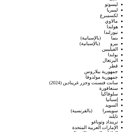
ليسوتو
ليبيريا
لكسمبرغ
مالاوي
هولندا
نيوزلندا
بنما
(بالإسبانية)
بيرو
(بالإسبانية)
الفيليبين
بولندا
البرتغال
قطر
جمهورية بيلاروس
جمهورية مولدوفا
سانت فنسنت وجزر غرينادين (2024)
سنغافورة
سلوفاكيا
إسبانيا
السويد
سويسرا
(بالفرنسية)
تايلند
ترينداد وتوباغو
الإمارات العربية المتحدة