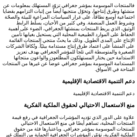
فالمنتجات الموسومة بمؤشر جغرافي تزوّد المستهلك بمعلومات عن
منشئها وطرق إنتاجها، وتخوّل منتجيها أيضاً من إثبات التزامهم بقضايا
اجتماعية أوسع نطاقاً، على غرار السياسات المراعية للبيئة والصحّة
وشروط العمل المنصفة. وفي كثير من الأحيان، يسلّط الرابط
الوثيق، الذي يربط المنتجات بمنشئها الجغرافي، الضوء على أهمية
الحفاظ على الموارد الطبيعية المحلية التي يستحيل بغيابها تأمين
الإنتاج على المدى الطويل. وذلك ما يحثّ منتجي المنتجات القائمة
على المنشأ على اعتماد طرق إنتاج مستدامة بيئيّاً. وتُكافأ الشركات
الصغيرة والمتوسطة التي تلجأ للمؤشر الجغرافي بهدف تعزيز
الاستدامة حين يختار المستهلكون المطّلعون والواعون منتجاتها
المستدامة الموسومة بمؤشر جغرافي عوضاً عن غيرها من المنتجات
المتاحة في الأسواق.
دعم التنمية الاقتصادية الإقليمية
دعم التنمية الاقتصادية الإقليمية
منع الاستعمال الاحتيالي لحقوق الملكية الفكرية
علاوة على الدور الذي تؤديه المؤشرات الجغرافية في رفع قيمة
المنتجات المحلية، تساهم أيضًا في منع الاستعمال الاحتيالي
للمنتجات الموسومة بمؤشر جغرافي. وباعتبارها فئة من حقوق
الملكية الفكرية، تؤمّن المؤشرات الجغرافية الحماية من التملّك غير