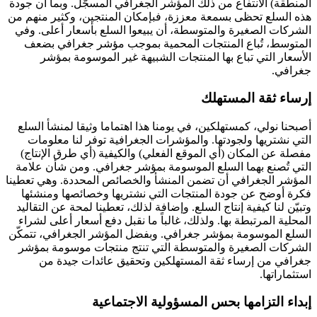
المنطقة) الانتفاع من ذلك المؤشر الجغرافي المسجّل. وبما أن جودة
هذه السلع تحظى بسمعة معززة، فبإمكان المنتجين، وكثير منهم من
الشركات الصغيرة والمتوسطة، أن يبيعوا السلع بأسعار أعلى. وفي
المتوسط، تُباع المنتجات المحمية بموجب مؤشر جغرافي بضعف
الأسعار التي تباع بها المنتجات الشبيهة غير الموسومة بمؤشر
جغرافي.
إرساء ثقة المستهلك
أصبحنا نولي، كمستهلكين، في يومنا هذا اهتماما وثيقا لمنشأ السلع
التي نشتريها ولجودتها. والمؤشرات الجغرافية توفر لنا معلومات
مفصلة عن المكان (أي الموقع الفعلي) والكيفية (أي طرق الإنتاج)
التي تُصنع بهما السلع الموسومة بمؤشر جغرافي. ومن شأن علامة
المؤشر الجغرافي أن تضمن المنشأ والخصائص المحددة. وهي تعطينا
فكرة أوضح عن جودة المنتجات التي نشتريها وخصائصها ومنشئها
وتبيّن لنا كيفية إنتاج السلع. وإضافة لذلك، تعطينا لمحة عن التقاليد
المحلية المرتبطة بها. ولذلك، غالباً ما نقبل دفع أسعار أعلى لشراء
السلع الموسومة بمؤشر جغرافي. وبفضل المؤشر الجغرافي، تتمكّن
الشركات الصغيرة والمتوسطة التي تنتج منتجات موسومة بمؤشر
جغرافي من إرساء ثقة المستهلكين وتحقيق عائدات جيدة من
استثماراتها.
إبداء التزامها بحس المسؤولية الاجتماعية