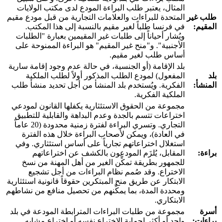
المثال، يعتبر طلب البراءة المودع لدى مكتب الولايات
طلب غير
المتحدة للبراءات والعلامات التجارية من قبل مودع مقيم
المقيم:
في فرنسا طلباً لغير مقيم بالنسبة إلى هذا المكتب.
ويُشار أحياناً إلى طلبات غير المقيمين بعبارة "الطلبات
الأجنبية". و"منح غير المقيم" هو البراءة الممنوحة على
أساس طلب لغير مقيم.
بلد الإقامة (أو الجنسية، في حالة عدم وجود إقامة سارية
بلد
المفعول) لمودع الطلب المذكور أولاً لطلب الملكية
المنشأ:
الفكرية. ويُستخدم بلد المنشأ من أجل تحديد منشأ طلب
الملكية الفكرية.
مجموعة من الحقوق الاستئثارية يكفلها القانون لمودعي
اختراعات تتسم بالجدة وعدم البداهة والقابلية للتطبيق
التجاري. وتسري البراءة لفترة زمنية محدودة (20 عاماً
في العادة)، ويمكن لأصحاب البراءة خلال هذه الفترة
استغلال اختراعاتهم تجارياً على أساس استئثاري. وفي
براءة:
المقابل، يُلزَم المودعون بالكشف عن اختراعاتهم
للجمهور بطريقة تمكِّن الغير من أهل المهنة من نسخ
الاختراع. وقد صُمم نظام البراءات من أجل تشجيع
الابتكار عن طريق منح المبتكرين حقوقاً قانونية استئثارية
ومحددة المدة، بما يمكِّنهم من تحصيل منافع من نشاطهم
الابتكاري.
أسرة
مجموعة من طلبات البراءات المترابطة المودعة في بلد
براءات:
واحد أو أكثر لحماية الاختراع نفسه أو اختراع مشابه.