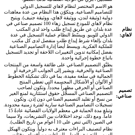
هو الاسم المختصر لنظام لاهاي للتسجيل الدولي
للتصاميم الصناعية. ويتكوّن هذا النظام من عدة معاهدات
دولية (وثيقة لندن، ووثيقة لاهاي، ووثيقة جنيف). ويتيح
نظام لاهاي للمودع تسجيل زهاء 100 تصميم صناعي في
نظام
عدة بلدان عن طريق إيداع طلب واحد لدى المكتب
لاهاي:
الدولي للويبو. ويبسّط النظام عملية التسجيل في عدة
بلدان بإلغاء شرط إيداع طلب منفصل لدى كل مكتب
للملكية الفكرية. ويبسط أيضاً إدارة التصاميم الصناعية
بفضل إمكانية تدوين التغييرات اللاحقة أو تجديد التسجيل
باتباع خطوة إجرائية واحدة.
يطبَّق التصميم الصناعي على طائفة واسعة من المنتجات
الصناعية والحرفية. ويشير إلى الجوانب الزخرفية أو
الجمالية في سلعة مفيدة، بما في ذلك تشكيلة الخطوط
أو الألوان أو الأشكال المجسمة التي تعطي المنتج
الصناعي أو الحرفي مظهراً محدداً. وتكون لصاحب
تصميم
التصميم الصناعي المسجَّل حقوق استئثارية لمنع الغير
صناعي:
من نسخ أو تقليد التصميم الصناعي دون إذن. وتكون
تسجيلات التصاميم الصناعية سارية لفترة زمنية محدودة.
وتبلغ مدة الحماية في معظم الولايات القضائية عادةً 15
عاماً. ومع ذلك، توجد اختلافات بين التشريعات، ولا سيما
في الصين (التي تنص على 10 أعوام من تاريخ الطلب).
نظام لتصنيف البراءات معترف به دولياً. ويتكون الهيكل
الهرمي للتصنيف الدولي للبراءات من أقسام، وفئات،