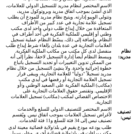
الاسم المختصر لنظام مدريد للتسجيل الدولي للعلامات،
الذي أُنشئ بموجب اتفاق مدريد وبروتوكول مدريد،
وتتولى الويبو إدارته. ويتيح نظام مدريد للمودع أن يطلب
تسجيل علامة تجارية في عدد كبير من الأطراف
المتعاقدة من خلال إيداع طلب دولي واحد لدى مكتب
وطني أو إقليمي للملكية الفكرية في أحد أطراف في
النظام. وإضافة إلى ذلك، يبسّط النظام عملية تسجيل
العلامات التجارية في عدة بلدان بإلغاء شرط إيداع طلب
نظام
منفصل لدى كل مكتب من مكاتب الملكية الفكرية.
مدريد:
ويبسط النظام أيضاً إدارة التسجيل لاحقاً، نظراً إلى أنه
من الممكن تدوين التغييرات أو تجديد التسجيل باتباع
خطوة إجرائية واحدة. ولا ينشِئ التسجيل من خلال نظام
مدريد تسجيلاً "دولياً" للعلامة التجارية، ويبقى قرار
تسجيل العلامة التجارية أو رفضها في أيدي مكتب
(مكاتب) الملكية الفكرية على الصعيد الوطني و/أو
الإقليمي. وتقتصر حقوق العلامات التجارية على
الاختصاص القضائي لمكتب (مكاتب) تسجيل العلامات
التجارية.
الاسم المختصر للتصنيف الدولي للسلع والخدمات
تصنيف
لأغراض تسجيل العلامات بموجب اتفاق نيس. ويُقسم
نيس:
تصنيف نيس إلى 34 فئة للسلع و11 فئة للخدمات.
طلب يودعه مودع يقيم في بلد/ولاية قضائية معينة لدى
مكتب براءات في بلد/ولاية قضائية أخرى. وعلى سبيل