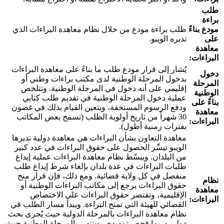
طلب
براءة
مودع بناءً
طلب براءة مودع من خلال نظام معاهدة البراءات الذي
على
تديره الويبو.
معاهدة
البراءات:
يُشار إلى قرار مودع طلب ما بناءً على معاهدة البراءات
دخول
بدخول المرحلة الوطنية لدى مكتب براءات وطني أو
المرحلة
إقليمي على أنه دخول في المرحلة الوطنية. وتتلخص
الوطنية
عملية دخول المرحلة الوطنية في تقديم طلب كتابي
بناءً على
ودفع الرسوم المستحقة، ويتعين القيام بذلك في غضون
معاهدة
30 شهراً من تاريخ أولوية الطلب (تسمح بعض المكاتب
البراءات:
بفترات زمنية أطول).
معاهدة التعاون بشأن البراءات هي معاهدة دولية تديرها
الويبو تيسِّر الحصول على حقوق البراءات في عدد كبير
من البلدان. ويبسّط نظام معاهدة البراءات عملية إيداع
طلبات البراءات في عدة بلدان بإلغاء شرط إيداع طلب
منفصل في كل ولاية قضائية. ومع ذلك، فإن قرار منح
نظام
حقوق البراءات يرجع إلى مكاتب البراءات الوطنية أو
معاهدة
الإقليمية، وتقتصر حقوق البراءات على الاختصاص
البراءات:
القضائي للهيئة التي تمنح البراءة. ويبدأ مسار الطلب في
نظام معاهدة البراءات بالمرحلة الدولية حيث يُجرى بحث
دولي وربما فحص تمهيدي، وينتهي بالمرحلة الوطنية حيث