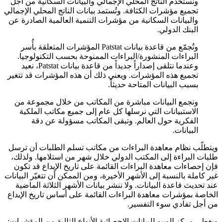
ونستخدم الناتج المحلي الإجمالي والبيانات السكانية من أجل
تجميع مؤشرات الكثافة. وتُستمد بيانات الناتج المحلي الإجمالي
والبيانات السكانية من مؤشرات التنمية العالمية الصادرة عن
البنك الدولي.
وتُجمّع من قاعدة بيانات Patstat المؤشرات المتعلقة بأُسر
البراءات المنشورة/البراءات الممنوحة بحسب التكنولوجيا.
وعندما نتلقى إصداراً جديداً من قاعدة بيانات Patstat، نعيد
تجميع هذه المؤشرات. ويعني ذلك أن هذه المؤشرات قد تتغير
بسبب البيانات المتاحة حديثاً.
ونجمع البيانات مباشرة من المكاتب من خلال مجموعة من
الاستبيانات التي نرسلها كل عام إلى جميع مكاتب الملكية
الفكرية حول العالم. وتبقى المكاتب مسؤولة عن دقة
البيانات.
ويتطلّب نظام معاهدة البراءات من مكاتب تسلم الطلبات أن ترسل
طلبات البراءة إلى المكتب الدولي خلال شهر من استلامها. ولذلك،
فإن إحصاءات معاهدة البراءات القائمة على تاريخ الإيداع قد تكون
غير كاملة بالنسبة إلى الأشهر الأخيرة، ومن الممكن أن تتغيّر البيانات
عند تحديث قاعدة البيانات. ولا ننشر بيانات الأشهر الثلاثة الماضية
الخاصة بمؤشرات معاهدة البراءات القائمة على أساس تاريخ الإيداع
من أجل تفادي سوء التفسير.
ويغطي مركز الويبو للبيانات الإحصائية الأنواع التالية من المؤشرات: