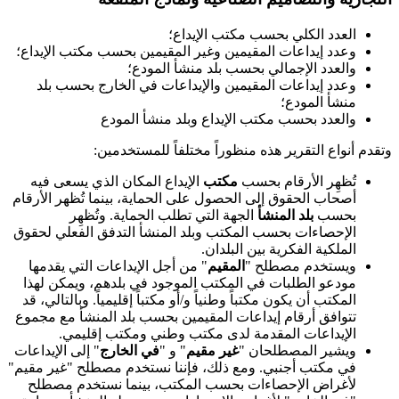
العدد الكلي بحسب مكتب الإيداع؛
وعدد إيداعات المقيمين وغير المقيمين بحسب مكتب الإيداع؛
والعدد الإجمالي بحسب بلد منشأ المودع؛
وعدد إيداعات المقيمين والإيداعات في الخارج بحسب بلد
منشأ المودع؛
والعدد بحسب مكتب الإيداع وبلد منشأ المودع
وتقدم أنواع التقرير هذه منظوراً مختلفاً للمستخدمين:
تُظهِر الأرقام بحسب
مكتب
الإيداع المكان الذي يسعى فيه
أصحاب الحقوق إلى الحصول على الحماية، بينما تُظهر الأرقام
بحسب
بلد المنشأ
الجهة التي تطلب الحماية. وتُظهِر
الإحصاءات بحسب المكتب وبلد المنشأ التدفق الفعلي لحقوق
الملكية الفكرية بين البلدان.
ويستخدم مصطلح "
المقيم
" من أجل الإيداعات التي يقدمها
مودعو الطلبات في المكتب الموجود في بلدهم، ويمكن لهذا
المكتب أن يكون مكتباً وطنياً و/أو مكتباً إقليمياً. وبالتالي، قد
تتوافق أرقام إيداعات المقيمين بحسب بلد المنشأ مع مجموع
الإيداعات المقدمة لدى مكتب وطني ومكتب إقليمي.
ويشير المصطلحان "
غير مقيم
" و "
في الخارج
" إلى الإيداعات
في مكتب أجنبي. ومع ذلك، فإننا نستخدم مصطلح "غير مقيم"
لأغراض الإحصاءات بحسب المكتب، بينما نستخدم مصطلح