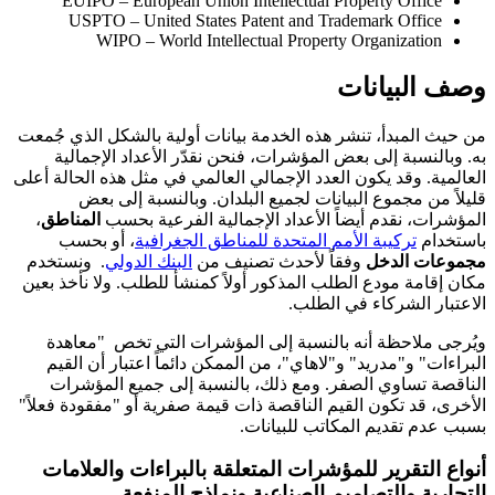
EUIPO – European Union Intellectual Property Office
USPTO – United States Patent and Trademark Office
WIPO – World Intellectual Property Organization
وصف البيانات
من حيث المبدأ، تنشر هذه الخدمة بيانات أولية بالشكل الذي جُمعت
به. وبالنسبة إلى بعض المؤشرات، فنحن نقدّر الأعداد الإجمالية
العالمية. وقد يكون العدد الإجمالي العالمي في مثل هذه الحالة أعلى
قليلاً من مجموع البيانات لجميع البلدان. وبالنسبة إلى بعض
المؤشرات، نقدم أيضاً الأعداد الإجمالية الفرعية بحسب
المناطق
،
باستخدام
تركيبة الأمم المتحدة للمناطق الجغرافية
، أو بحسب
مجموعات الدخل
وفقاً لأحدث تصنيف من
البنك الدولي
. ونستخدم
مكان إقامة مودع الطلب المذكور أولاً كمنشأ للطلب. ولا نأخذ بعين
الاعتبار الشركاء في الطلب.
ويُرجى ملاحظة أنه بالنسبة إلى المؤشرات التي تخص "معاهدة
البراءات" و"مدريد" و"لاهاي"، من الممكن دائماً اعتبار أن القيم
الناقصة تساوي الصفر. ومع ذلك، بالنسبة إلى جميع المؤشرات
الأخرى، قد تكون القيم الناقصة ذات قيمة صفرية أو "مفقودة فعلاً"
بسبب عدم تقديم المكاتب للبيانات.
أنواع التقرير للمؤشرات المتعلقة بالبراءات والعلامات
التجارية والتصاميم الصناعية ونماذج المنفعة