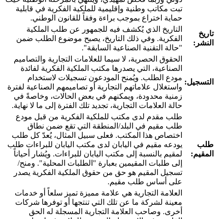
تبت مكاتب وطنية وإقليمية للملكية الفكرية في قابلية
حماية اختراع بموجب براءة وفقاً للقانون الوطني.
التاريخ الذي يُكشف فيه للجمهور عن طلب الملكية
تاريخ
الفكرية. وفي ذلك التاريخ، يصبح موضوع الطلب ضمن
النشر:
"حالة التقنية الصناعية السابقة".
الحقوق الحصرية، لا سيما للعلامات التجارية والتصاميم
الصناعية، التي يصدرها مكتب الملكية الفكرية لفائدة
مودع الطلب. ويُمنح المودعون تسجيلات لاستخدام
التسجيل:
واستغلال علاماتهم التجارية أو تصاميمهم الصناعية لفترة
زمنية محدودة، ويمكنهم في بعض الحالات، وخاصةً في
حالة العلامات التجارية، تجديد تلك الفترة إلى ما لا نهاية.
طلب مقدم لدى مكتب للملكية الفكرية من قبل مودع
طلب مقيم في البلد/المنطقة التي تقع ضمن نطاق
اختصاص هذا المكتب. فعلى سبيل المثال، يُعدّ كل طلب
طلب
يودعه مقيم في اليابان لدى مكتب اليابان للبراءات طلب
المقيم:
لمقيم بالنسبة إلى مكتب اليابان للبراءات. ويُشار أحياناً
إلى طلبات المقيمين بعبارة "الطلبات المحلية". ومنح/
تسجيل المقيم هو حق من حقوق الملكية الفكرية يصدر
على أساس طلب مقيم.
العلامة التجارية هي علامة مميزة تميز سلعاً أو خدمات
معينة لشركة ما عن تلك التي تنتجها أو توفرها شركات
أخرى. وصاحب العلامة التجارية المسجلة له الحق