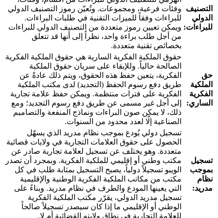
التصنيف
وفئات فرعية، ومجموعات. وتُعيّن رموز التصنيف الدولي
الدولي
للبراءات وفقاً للميزات التقنية في طلبات البراءات.
للبراءات:
ويمكن تعيين رموز متعددة من التصنيف الدولي للبراءات
من أجل طلب براءة واحد، نظراً إلى أنها قد تتعلق
بخصائص تقنية متعددة.
حقوق الملكية الفكرية السارية هي حقوق الملكية الفكرية
الصالحة حالياً. وللإبقاء على سريان حقوق الملكية
حق
الفكرية، يتعين حفظ هذه الحقوق، ويتم ذلك عادةً عن
الملكية
طريق دفع رسوم الحفظ (التجديد) لدى مكتب الملكية
الفكرية
الفكرية على فترات منتظمة. ويمكن حفظ علامة تجارية
الساري:
إلى أجل غير مسمى عن طريق دفع رسوم التجديد؛ ومع
ذلك، لا يمكن صون البراءات ونماذج المنفعة والتصاميم
الصناعية إلّا لعدد محدود من السنوات.
تسجيل دولي يُودع بموجب نظام مدريد الذي يسهّل
الحصول على حقوق العلامات التجارية في ولايات قضائية
متعددة. وهو يختلف عن تسجيل لعلامة تجارية صادر عن
تسجيل
مكتب وطني أو إقليمي للملكية الفكرية. وبمجرد أن تصدر
بموجب
الويبو تسجيلاً دولياً، يصبح التسجيل بمثابة طلب في كل
نظام
مكتب من مكاتب الملكية الفكرية الوطنية والإقليمية
مدريد:
التي يعينها المودع والطرف في نظام مدريد. وبناءً على
تسجيل مدريد الدولي، يقرّر مكتب الملكية الفكرية
الوطني أو الإقليمي ما إذا كان سيصدر تسجيلاً صالحاً
للعلامة التجارية في نطاق ولايته القضائية أم لا.