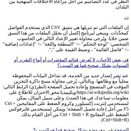
النظر في عدد التصاميم من أجل مراعاة الاختلافات المنهجية بين
البلدان.
ن.
إن الملفات التي تم تنزيلها هي بنسق CSV الذي يستخدم الفواصل
كمحدِّدات. وينبغي لبرنامج إكسل أن يحمّل الملفات من هذا النسق
ضمن خلايا. ويُرجى محاولة تغيير الإعداد التالي في الحاسوب
الشخصي: "لوحة التحكم" -> "المنطقة واللغة" -> "إعدادات إضافية"
-> "فاصل القائمة" ، وضبط القيمة على ",".
في بعض الأحيان، لا تُعرض قوائم المؤشرات أو أنواع التقرير أو
السنوات بشكل صحيح.فما هو السبب؟
عند نشر إصدار جديد من الخدمة، قد تتداخل البيانات المحفوظة
محلياً مع وظائفها. وبالتالي، يُرجى محاولة مسح ذاكرة التخزين
المؤقت في المتصفح وإعادة تحميل الصفحة (انظر(ي) الرابط التالي:
https://ar.wikipedia.org/wiki/ويكيبيديا:محو_الاختزان للاطلاع على
معلومات تساعدك في هذا الصدد). وعلى سبيل المثال، يمكن
لمستخدمي إنترنت إكسبلورر وكروم الضغط على المفاتيحين Ctrl +
F5 من أجل إعادة تحميل الصفحة؛ ويمكن لمستخدمي فايرفوكس
الضغط على المفاتيح Ctrl + Shift + R من أجل القيام بذلك.
(Ctrl+Shift+R).
الصفحة غير معروضة بشكل صحيح.فما هو السبب؟