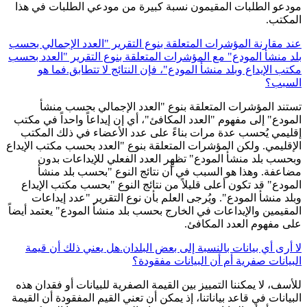
مودعو الطلبات المقيمون نسبة كبيرة من مودعي الطلبات في هذا
المكتب.
عند مقارنة المؤشرات المتعلقة بنوع التقرير "العدد الإجمالي بحسب
بلد منشأ المودع" مع المؤشرات المتعلقة بنوع التقرير "العدد بحسب
مكتب الإيداع وبلد منشأ المودع"، فإن النتائج لا تتطابق.فما هو
السبب؟
تستند المؤشرات المتعلقة بنوع "العدد الإجمالي بحسب منشأ
المودع" إلى مفهوم "العدد المكافئ"، أي إن إيداعاً واحداً في مكتب
إقليمي يُحسب عدة مرات بناءً على عدد الأعضاء في ذلك المكتب
الإقليمي. ولكن المؤشرات المتعلقة بنوع "العدد بحسب مكتب الإيداع
وبحسب بلد منشأ المودع" تظهِر العدد الفعلي للإيداعات بدون
مضاعفة. وهذا هو السبب في أن نتائج النوع "بحسب بلد منشأ
المودع" قد تكون أعلى قليلاً من نتائج النوع "بحسب مكتب الإيداع
وبلد منشأ المودع". ويُرجى العلم بأن نوع التقرير "عدد إيداعات
المقيمين والإيداعات في الخارج بحسب بلد منشأ المودع" يعتمد أيضاً
على مفهوم العدد المكافئ.
لا أرى أي بيانات بالنسبة إلى بعض البلدان.هل يعني ذلك أن قيمة
البيانات صفرية أم أن البيانات مفقودة؟
للأسف، لا يمكننا التمييز بين القيمة الصفرية للبيانات أو فقدان هذه
البيانات في قاعد بياناتنا، إذ يمكن أن تعني القيم المفقودة أن القيمة