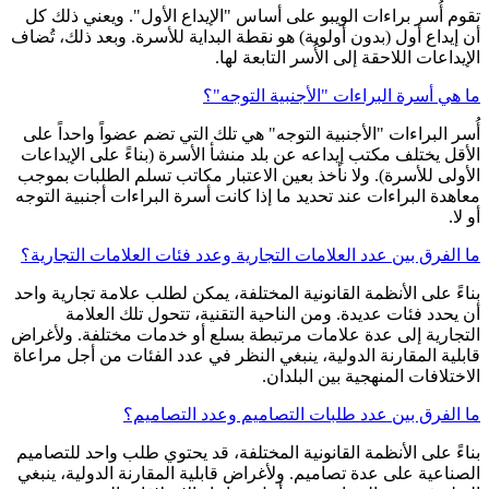
تقوم أُسر براءات الويبو على أساس "الإيداع الأول". ويعني ذلك كل
أن إيداع أول (بدون أولوية) هو نقطة البداية للأسرة. وبعد ذلك، تُضاف
الإيداعات اللاحقة إلى الأُسر التابعة لها.
ما هي أسرة البراءات "الأجنبية التوجه"؟
أُسر البراءات "الأجنبية التوجه" هي تلك التي تضم عضواً واحداً على
الأقل يختلف مكتب إيداعه عن بلد منشأ الأسرة (بناءً على الإيداعات
الأولى للأسرة). ولا نأخذ بعين الاعتبار مكاتب تسلم الطلبات بموجب
معاهدة البراءات عند تحديد ما إذا كانت أسرة البراءات أجنبية التوجه
أو لا.
ما الفرق بين عدد العلامات التجارية وعدد فئات العلامات التجارية؟
بناءً على الأنظمة القانونية المختلفة، يمكن لطلب علامة تجارية واحد
أن يحدد فئات عديدة. ومن الناحية التقنية، تتحول تلك العلامة
التجارية إلى عدة علامات مرتبطة بسلع أو خدمات مختلفة. ولأغراض
قابلية المقارنة الدولية، ينبغي النظر في عدد الفئات من أجل مراعاة
الاختلافات المنهجية بين البلدان.
ما الفرق بين عدد طلبات التصاميم وعدد التصاميم؟
بناءً على الأنظمة القانونية المختلفة، قد يحتوي طلب واحد للتصاميم
الصناعية على عدة تصاميم. ولأغراض قابلية المقارنة الدولية، ينبغي