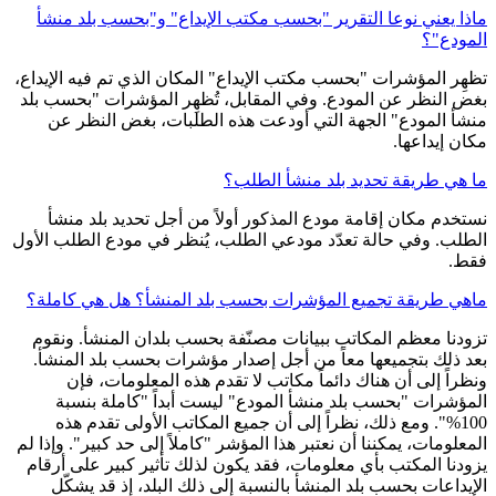
ماذا يعني نوعا التقرير "بحسب مكتب الإيداع" و"بحسب بلد منشأ
المودع"؟
تظهِر المؤشرات "بحسب مكتب الإيداع" المكان الذي تم فيه الإيداع،
بغض النظر عن المودع. وفي المقابل، تُظهِر المؤشرات "بحسب بلد
منشأ المودع" الجهة التي أودعت هذه الطلبات، بغض النظر عن
مكان إيداعها.
ما هي طريقة تحديد بلد منشأ الطلب؟
نستخدم مكان إقامة مودع المذكور أولاً من أجل تحديد بلد منشأ
الطلب. وفي حالة تعدّد مودعي الطلب، يُنظر في مودع الطلب الأول
فقط.
ماهي طريقة تجميع المؤشرات بحسب بلد المنشأ؟ هل هي كاملة؟
تزودنا معظم المكاتب ببيانات مصنّفة بحسب بلدان المنشأ. ونقوم
بعد ذلك بتجميعها معاً من أجل إصدار مؤشرات بحسب بلد المنشأ.
ونظراً إلى أن هناك دائماً مكاتب لا تقدم هذه المعلومات، فإن
المؤشرات "بحسب بلد منشأ المودع" ليست أبداً "كاملة بنسبة
100%". ومع ذلك، نظراً إلى أن جميع المكاتب الأولى تقدم هذه
المعلومات، يمكننا أن نعتبر هذا المؤشر "كاملاً إلى حد كبير". وإذا لم
يزودنا المكتب بأي معلومات، فقد يكون لذلك تأثير كبير على أرقام
الإيداعات بحسب بلد المنشأ بالنسبة إلى ذلك البلد، إذ قد يشكّل