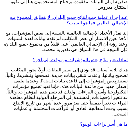
صفرية أو أن البيانات مفقودة. ويحتاج المستخدمون هنا إلى تكوين
استنتاج مدروس.
عند إجراء عملية جمع لنتائج جميع البلدان، لا يتطابق المجموع مع
الإجمالي العالمي.فما هو السبب؟
إننا نقدّر الأعداد الإجمالية العالمية بالنسبة إلى بعض المؤشرات، مع
الأخذ بعين الاعتبار أن بعض المكاتب لم تقدم بيانات لعدة السنوات.
وعند رؤية أن الإجمالي العالمي أعلى قليلاً من مجموع جميع البلدان،
فإن النتيجة في هذا السياق هي تقديرية محضة.
لماذا تتغير نتائج بعض المؤشرات من وقت إلى آخر؟
هناك ثلاثة أسباب قد تؤدي إلى تغيير البيانات. أولاً، يجوز للمكاتب
تصحيح بياناتها. وعندما نتلقى بيانات جديدة، نصححها وننشرها. وثانياً،
تستند بعض المؤشرات إلى قاعدة بيانات Patstat. وعندما نتلقى
إصداراً جديداً من قاعدة البيانات هذه، فإننا نعيد تجميع مؤشرات
التكنولوجيا وأسرة البراءات. ولذلك قد تتغير هذه المؤشرات. وثالثاً،
قد تتغير الإحصاءات المستندة إلى المرحلة الدولية لنظام معاهدة
البراءات تغيراً طفيفاً حتى بعد مرور عدة أشهر من تاريخ الإيداع
بسبب وقت المعالجة العادي أو التراكمات المحتملة أو عمليات
السحب.
ما هي أُسر براءات الويبو؟