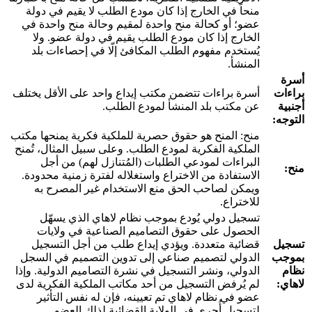
منحاً في الخارج إذا كان مودع الطلب لا يقيم في دولة
عضو؛ أو كحالة منح واحدة لمقيم وحالة منح واحدة في
الخارج إذا كان مودع الطلب يقيم في دولة عضو. ولا
يُستخدم مفهوم الطلب المكافئ إلّا في إحصاءات بلد
المنشأ.
أسرة
براءات
أسرة براءات تتضمن مكتب إيداع واحد على الأقل يختلف
أجنبية
عن مكتب بلد المنشأ لمودع الطلب.
التوجه:
منح: المنح هو حقوق حصرية للملكية فكرية يمنحها مكتب
الملكية الفكرية لمودع الطلب. وعلى سبيل المثال، تُمنح
البراءات لمودعي الطلبات (المُتنازل لهم) من أجل
منح:
الاستفادة من الاختراع واستغلاله لفترة زمنية محدودة.
ويمكن لصاحب الحق منع الاستخدام غير المصرح به
للاختراع.
تسجيل دولي يُودع بموجب نظام لاهاي الذي يسهّل
الحصول على حقوق التصاميم الصناعية في ولايات
تسجيل
قضائية متعددة. ويؤدي إيداع طلب من أجل التسجيل
بموجب
الدولي لتصميم صناعي إلى تدوين التصميم في السجل
نظام
الدولي، ونشر التسجيل في نشرة التصاميم الدولية. وإذا
لاهاي:
لم يُرفض التسجيل من أحد مكاتب الملكية الفكرية لدى
عضو في نظام لاهاي تم تعيينه، فإن له نفس التأثير
لتسجيل أُجري في الولاية القضائية لذلك العضو.