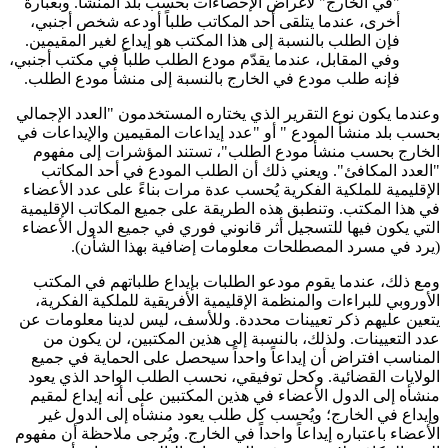
"في الخارج" لأغراض الإحصاءات بحسب بلد المنشأ. وبعبارة
أخرى، عندما يتلقى أحد المكاتب طلباً أودعه شخص أجنبي،
فإن الطلب بالنسبة إلى هذا المكتب هو إيداع لغير المقيمين.
وفي المقابل، عندما يقدّم مودع الطلب طلباً في مكتب أجنبي،
فإنه طلب مودع في الخارج بالنسبة إلى منشأ مودع الطلب.
وعندما يكون نوع التقرير الذي يختاره المستخدمون "العدد الإجمالي
بحسب بلد منشأ المودع " أو "عدد إيداعات المقيمين والإيداعات في
الخارج بحسب منشأ مودع الطلب"، تستند المؤشرات إلى مفهوم
"العدد المكافئ". ويعني ذلك أن الطلب المودع في أحد المكاتب
الإقليمية للملكية الفكرية يُحسب عدة مرات بناءً على عدد الأعضاء
في هذا المكتب. وتنطبق هذه الطريقة على جميع المكاتب الإقليمية
التي يكون فيها للتسجيل أثر قانوني فوري في جميع الدول الأعضاء
(يرد في مسرد المصطلحات معلومات إضافية بهذا الشأن).
ومع ذلك، عندما يقوم مودعو الطلبات بإيداع طلباتهم في المكتب
الأوروبي للبراءات والمنظمة الإقليمية الأفريقية للملكية الفكرية،
يتعين عليهم ذكر تعيينات محددة. وللأسف، ليس لدينا معلومات عن
عدد التعيينات. ولذلك، بالنسبة إلى هذين المكتبين، لن يكون من
المناسب افتراض أن إيداعاً واحداً سيحصل على الحماية في جميع
الولايات القضائية. وكحل توفيقي، نحسب الطلب الواحد الذي يعود
منشأه إلى الدول الأعضاء في هذين المكتبين على أنه إيداع لمقيم
وإيداع في الخارج؛ ويُحسب كل طلب يعود منشأه إلى الدول غير
الأعضاء باعتباره إيداعاً واحداً في الخارج. ويُرجى ملاحظة أن مفهوم