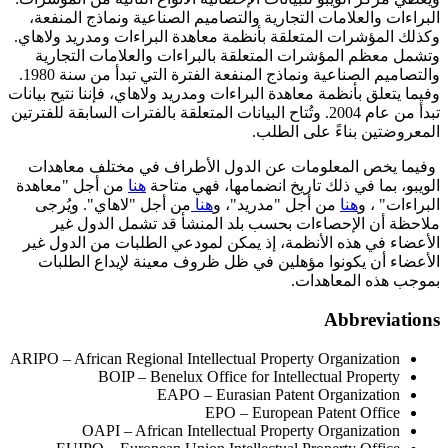
البراءات والعلامات التجارية والتصاميم الصناعية ونماذج المنفعة،
وكذلك المؤشرات المتعلقة بأنظمة معاهدة البراءات ومدريد ولاهاي.
وتشمل معظم المؤشرات المتعلقة بالبراءات والعلامات التجارية
والتصاميم الصناعية ونماذج المنفعة الفترة التي تبدأ من سنة 1980.
وفيما يتعلق بأنظمة معاهدة البراءات ومدريد ولاهاي، فإننا نتيح بيانات
تبدأ من عام 2004. وتُتاح البيانات المتعلقة بالفترات السابقة للفترتين
المعروضتين بناءً على الطلب.
وفيما يخص المعلومات عن الدول الأطراف في مختلف معاهدات
الويبو، بما في ذلك تاريخ انضمامها، فهي متاحة
هنا
من أجل "معاهدة
البراءات" ، و
هنا
من أجل "مدريد"، و
هنا
من أجل "لاهاي". ويُرجى
ملاحظة أن الإحصاءات بحسب بلد المنشأ قد تشمل الدول غير
الأعضاء في هذه الأنظمة، إذ يمكن لمودعي الطلبات من الدول غير
الأعضاء أن يكونوا مؤهلين في ظل ظروف معينة لإيداع الطلبات
بموجب هذه المعاهدات.
Abbreviations
ARIPO – African Regional Intellectual Property Organization
BOIP – Benelux Office for Intellectual Property
EAPO – Eurasian Patent Organization
EPO – European Patent Office
OAPI – African Intellectual Property Organization