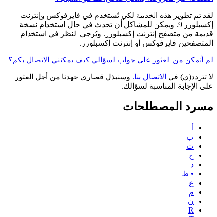
لقد تم تطوير هذه الخدمة لكي تُستخدم في فايرفوكس وإنترنت
إكسبلورر 9. ويمكن للمشاكل أن تحدث في حال استخدام نسخة
قديمة من متصفح إنترنت إكسبلورر. ويُرجى النظر في استخدام
المتصفحين فايرفوكس أو إنترنت إكسبلورر.
لم أتمكن من العثور على جواب لسؤالي.كيف يمكنني الاتصال بكم؟
لا تتردد(ي) في
الاتصال بنا.
وسنبذل قصارى جهدنا من أجل العثور
على الإجابة المناسبة لسؤالك.
مسرد المصطلحات
أ
ب
ت
ح
د
• ط
ع
م
ن
R