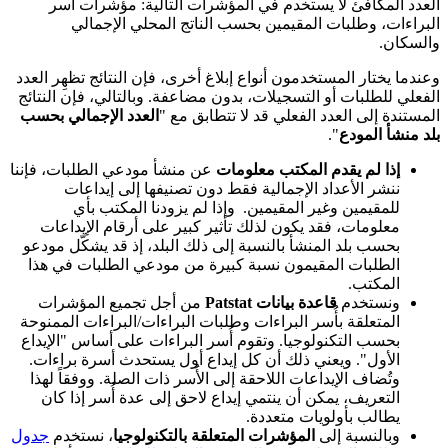
العدد المكافئ لا يستخدم في المؤشرات التالية: مؤشرات أسر
البراءات، وطلبات المقيمين بحسب الناتج المحلي الإجمالي
والسكان.
وعندما يختار المستخدمون أنواع إبلاغ أخرى، فإن النتائج تظهِر العدد
الفعلي للطلبات أو التسجيلات، بدون مضاعفة. وبالتالي، فإن النتائج
المستندة إلى العدد الفعلي قد لا تتطابق مع "
العدد الإجمالي بحسب
بلد منشأ المودع
".
إذا لم يقدم المكتب معلومات
عن منشأ مودعي الطلبات، فإننا
ننشر الأعداد الإجمالية فقط دون تصنيفها إلى إيداعات
للمقيمين وغير المقيمين. وإذا لم يزودنا المكتب بأي
معلومات، فقد يكون لذلك تأثير كبير على أرقام الإيداعات
بحسب بلد المنشأ بالنسبة إلى ذلك البلد، إذ قد يشكّل مودعو
الطلبات المقيمون نسبة كبيرة من مودعي الطلبات في هذا
المكتب.
ونستخدم
قاعدة بيانات
Patstat
من أجل تجميع المؤشرات
المتعلقة بأُسر البراءات وطلبات البراءات/البراءات الممنوحة
بحسب التكنولوجيا. وتقوم أُسر البراءات على أساس "الإيداع
الأول". ويعني ذلك أن كل إيداع أول يستحدث أسرة براءات.
وتُضاف الإيداعات اللاحقة إلى الأُسر ذات الصلة. ووفقاً لهذا
التعريف، يمكن أن ينتمي إيداع لاحق إلى عدة أُسر إذا كان
يطالب بأولويات متعددة.
وبالنسبة إلى
المؤشرات المتعلقة بالتكنولوجيا
، نستخدم
جدول