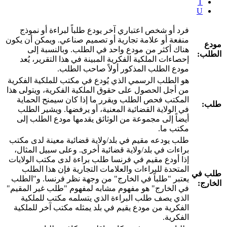
T
U
فرد أو شخص اعتباري آخر يودع طلباً لبراءة أو نموذج
منفعة أو علامة تجارية أو تصميم صناعي. ويمكن أن يكون
مودع
هناك أكثر من مودع واحد في الطلب. وبالنسبة إلى
الطلب:
إحصاءات الملكية الفكرية المبينة في هذا التقرير، يُعد
مودع الطلب المذكور أولاً صاحب الطلب.
هو الطلب الرسمي الذي يُودع في مكتب للملكية الفكرية
من أجل الحصول على حقوق الملكية الفكرية، ويتولى هذا
المكتب فحص الطلب ويقرر ما إذا كان سيمنح الحماية
طلب:
في الولاية القضائية المعنية، أو يرفضها. ويشير الطلب
أيضاً إلى مجموعة من الوثائق يقدمها مودع الطلب إلى
مكتب ما.
طلب يودعه مقيم في بلد/ولاية قضائية معينة لدى مكتب
براءات في بلد/ولاية قضائية أخرى. وعلى سبيل المثال،
إذا أودع مقيم في فرنسا طلب براءة لدى مكتب الولايات
المتحدة للبراءات والعلامات التجارية فإن هذا الطلب
طلب في
يعتبر "طلباً في الخارج" من وجهة نظر فرنسا. و"الطلب
الخارج:
في الخارج" هو مفهوم مشابه لمفهوم "طلب غير المقيم"
الذي يصف طلب البراءة الذي يتسلمه مكتب للملكية
الفكرية من مودع يقيم في بلد يمثله مكتب آخر للملكية
الفكرية.