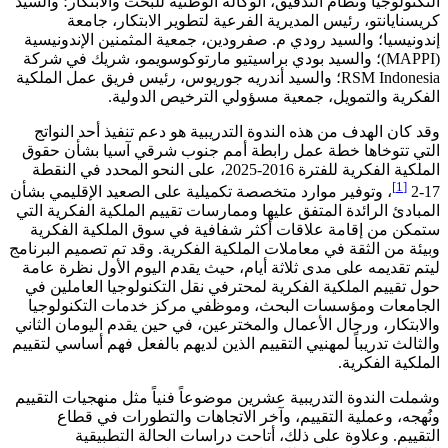
التكنولوجيا ونظام التدقيق، الوكالة الوطنية للبحث والابتكار؛ والسيد
كريسنايانتو، رئيس المديرية الفرعية لتطوير الابتكار، جامعة
إندونيسيا؛ والسيد رودي م. صفرودين، جمعية المثمنين الإندونيسية
(MAPPI)؛ والسيد بودي براسيتيو مارتوكوسويمو، شريك في شركة
RSM Indonesia؛ والسيد أندريه جوريوس، رئيس فريق عمل الملكية
الفكرية والتمويل، جمعية مسؤولي الترخيص الدولية.
وقد كان الهدف من هذه الندوة التدريبية هو دعم تنفيذ أحد النواتج
التي تتوخاها خطة عمل رابطة أمم جنوب شرقي آسيا بشأن حقوق
الملكية الفكرية للفترة 2016-2025، على النحو المحدد في النقطة
[1]
17-2
، وتوفير موارد متخصصة تكميلية على الصعيد الإقليمي بشأن
المبادئ الرائدة المتفق عليها وممارسات تقييم الملكية الفكرية التي
ستمكن من إقامة علاقات أكثر شفافية في سوق الملكية الفكرية
وبيئة من الثقة في معاملات الملكية الفكرية. وقد تم تصميم البرنامج
ليتم تقديمه على مدى ثلاثة أيام، حيث يقدم اليوم الأول نظرة عامة
حول تقييم الملكية الفكرية لمحترفي نقل التكنولوجيا العاملين في
الجامعات ومؤسسات البحث، وموظفي مركز خدمات التكنولوجيا
والابتكار، ورجال الأعمال والمخترعين، في حين يقدم اليومان الثاني
والثالث تدريباً لمهنيي التقييم الذين لديهم بالفعل فهم أساسي لتقييم
الملكية الفكرية.
وشملت الندوة التدريبية عشرين موضوعاً فنياً مثل منهجيات التقييم
ونُهجه، وعملية التقييم، وآخر الاتجاهات والتطورات في قطاع
التقييم. وعلاوة على ذلك، أتاحت دراسات الحالة التطبيقية