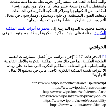
والمناقشات الجماعية للمشاركين تجربة تعليمية تفاعلية مفيدة.
واستقطبت الندوة سبعة عشر مشاركاً، وكان من بينهم رؤساء
لمكاتب نقل التكنولوجيا ومراكز الملكية الفكرية في الجامعات
ومعاهد الفنون التطبيقية، وباحثون ومحللون وممارسون في مجال
التقييم، الذين شاركوا بنشاط وقدموا تعقيبات إيجابية.
وتستند محتويات الندوة التدريبية إلى
مجموعة أدوات تقييم الملكية
الفكرية
المتاحة على بوابة الملكية الفكرية لرابطة أمم جنوب شرقي
آسيا.
الحواشي
[1]
المخرجات: 17-2 "إجراء دراسة عن أفضل الممارسات لتقييم
الملكية الفكرية، بما في ذلك بشأن الملكية الفكرية والأطر القانونية
والسياساتية غير المتعلقة بالملكية الفكرية التي تساعد على زيادة
الاعتراف بقيمة الملكية الفكرية كأصل مالي في مجتمع الأعمال
التجارية"
https://www.wipo.int/contact/ar/area.jsp?area=ipf
https://www.wipo.int/pressroom/ar/
https://www.wipo.int/ar/web/terms-of-use
https://www.wipo.int/ar/web/privacy-policy
https://www.wipo.int/ar/web/accessibility
https://www.wipo.int/ar/web/sitemap