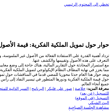
تخطي إلى المحتوى الرئيسي
حوار حول تمويل الملكية الفكرية: قيمة الأصو
تزداد أهمية القدرة على الاستفادة الفعالة من الأصول غير الملموسة، و
التعرف على هذه الأصول وتقييمها والكشف عنها.
مع استمرار المحادثة حول التقارير المالية، هناك حاجة إلى وضع معايير
مما يعزز في نهاية المطاف النظام الإيكولوجي لتمويل الملكية الفكرية.
ويعد حوار هذا العام حدثا محوريا للمضي قدما في المناقشات حول تمويل
حول قيمة الملكية الفكرية ودورها المتطور في تيسير النفاذ إلى رأس ا
جميع أنحاء العالم.
معرفة المزيد:
خلاصة
|
صور على فليكر
|
البرنامج
|
السير الذاتية للمتح
للتسجيل (عن بعد)
التسجيل (في الموقع)
البث الشبكي
مشاهدة الجلسة الصباحية