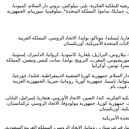
يقية للملكية الفكرية، بليز، بنيلوكس، بروني دار السلام، كمبوديا،
نان، جمايكا، ساموا، المملكة المتحدة*, سلوفينيا، سورينام، الجمهورية
ريا، إيسلندا، موناكو، بولندا، الاتحاد الروسي، المملكة العربية
ولايات المتحدة الأمريكية، أوزبكستان
 بيلاروس، البرازيل، بلغاريا، كامبوديا، كرواتيا، الدانمرك، إستونيا،
فيا، موريشيوس، المغرب، النرويج، بولندا، سانت كيتس ونيفس، المملكة
سرا، تونس، أوكرانيا
ار السلام، جمهورية كوريا الشعبية الديمقراطية، فنلندا، جورجيا،
يتوانيا، ناميبيا، جمهورية كوريا، رومانيا، صربيا، الجمهورية العربية
فييت نام
ية الفكرية، كندا، الصين، الاتحاد الأوروبي، هنغاريا، إسرائيل، اليابان،
 جمهورية كوريا، جمهورية مولودوفا، الاتحاد الروسي، تركمانستان،
يكية، أوزبكستان
حدة الأمريكية
يا، قيرغيزستان، رومانيا، الاتحاد الروسي، المملكة العربية السعودية،