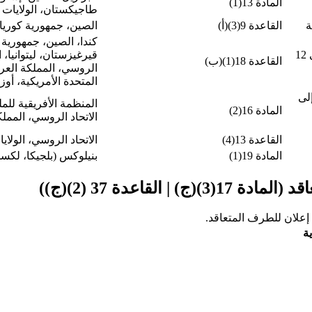
المادة 13(1)
طاجيكستان، الولايات ا
ة
القاعدة 9(3)(أ)
الصين، جمهورية كوريا،
كندا، الصين، جمهورية ك
تمديد فترة الإخطار بالرفض إلى 12
قيرغيزستان، ليتوانيا، 
القاعدة 18(1)(ب)
الروسي، المملكة العربي
المتحدة الأمريكية، أو
لى
المنظمة الأفريقية للمل
المادة 16(2)
الاتحاد الروسي، المملك
القاعدة 13(4)
الاتحاد الروسي، الولاي
المادة 19(1)
بنيلوكس (بلجيكا، لكسم
قاعدة 37 (2)(ج))
إعلان للطرف المتعاقد.
ة