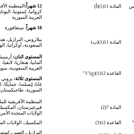
12 شهراً:
المنظمة الأفر
 من
المادة 11(1)(أ)
كرواتيا، إستونيا، اليو
العربية السورية
18 شهراً
: سنغافورة
بيلاروس، البرازيل، هنغا
المادة 11(1)(ب)
السعودية، أوكرانيا، ال
المستوى اثنان:
أرمينيا،
ألمانيا، هنغاريا، لات
العربية السعودية، سوي
القاعدة 12(1)(ج)"1"
المستوى ثلاثة:
بروني د
غانا، إيسلندا، جمايكا، ل
السورية، طاجيكستان، 
المنظمة الأفريقية للملك
المادة 7(2)
قيرغيزستان، المكسيك،
الولايات المتحدة الأمر
القاعدة 12(3)
المكسيك، الولايات المت
البرازيل، الصين، إستون