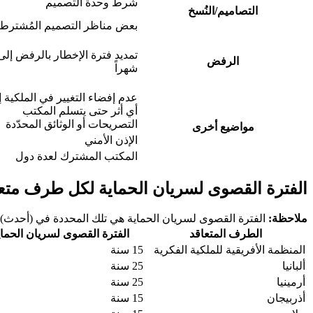
شرط وحدة التصميم
التصاميم/النُسخ
بعض مناظر التصميم المُشترط
الرفض
شهراً
عدم إفضاء التغيير في الملكية إ
أي أثر حتى يتسلم المكتب
التصريحات أو الوثائق المحدّدة
مواضيع أخرى
الإذن الأمني
المكتب المشترك لعدة دول
الفترة القصوى لسريان الحماية لكل طرف متعاقد (المادة 17(3)(ج) | ال
ملاحظة:
الفترة القصوى لسريان الحماية هي تلك المحددة في (أحدث) 
الطرف المتعاقد
الفترة القصوى لسريان الحماي
المنظمة الأفريقية للملكية الفكرية
15 سنة
ألبانيا
25 سنة
أرمينيا
25 سنة
أذربيجان
15 سنة