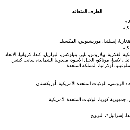
الطرف المتعاقد
ام
كية
، هنغاريا، إيسلندا، موريشيوس، المكسيك
كية
ية الفكرية، بيلاروس، بليز، بنيلوكس، البرازيل، كندا، كرواتيا، الاتحاد
يل، لاتفيا، موناكو، الجبل الأسود، مقدونيا الشمالية، سانت كيتس
فينيا، أوكرانيا، المملكة المتحدة
اد الروسي، الولايات المتحدة الأمريكية، أوزبكستان
ن، جمهورية كوريا، الولايات المتحدة الأمريكية
دا، إسرائيل*، النرويج