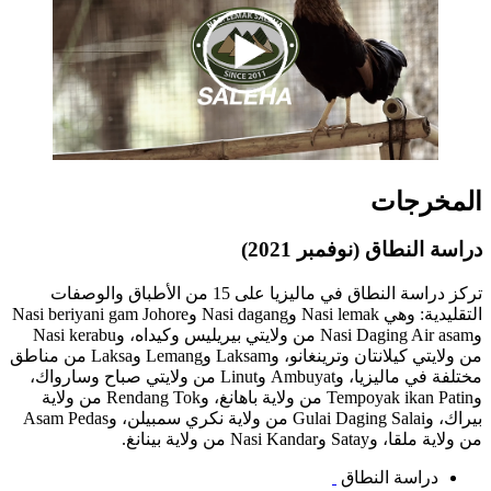
المخرجات
دراسة النطاق (نوفمبر 2021)
تركز دراسة النطاق في ماليزيا على 15 من الأطباق والوصفات
التقليدية: وهي Nasi lemak وNasi dagang وNasi beriyani gam Johore
وNasi Daging Air asam من ولايتي بيريليس وكيداه، وNasi kerabu
من ولايتي كيلانتان وترينغانو، وLaksam وLemang وLaksa من مناطق
مختلفة في ماليزيا، وAmbuyat وLinut من ولايتي صباح وسارواك،
وTempoyak ikan Patin من ولاية باهانغ، وRendang Tok من ولاية
بيراك، وGulai Daging Salai من ولاية نكري سمبيلن، وAsam Pedas
من ولاية ملقا، وSatay وNasi Kandar من ولاية بينانغ.
دراسة النطاق