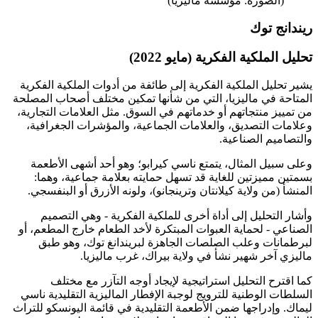
(الصورة: مؤسسة ماليزيا)
ريندانج توك
تحليل الملكية الفكرية (مايو 2022)
يشير تحليل الملكية الفكرية إلى طائفة من أدوات الملكية الفكرية
المتاحة في ماليزيا، التي من شأنها تمكين مختلف أصحاب المصلحة
من تمييز منتجاتهم أو خدماتهم في السوق. مثل العلامات التجارية،
وعلامات التصديق، والعلامات الجماعية، والمؤشرات الجغرافية،
والتصاميم الصناعية.
وعلى سبيل المثال، يتمتع ناسي كيرابو؛ وهو أحد أشهى الأطعمة
بسمتين مميزتين للغاية قد تسهل حمايته بعلامة جماعية، وهما:
المنشأ (من ولاية كيلانتان وترينجانو)، ولونه الأزرق أو البنفسجي.
وأشار التحليل إلى أداة أخرى للملكية الفكرية - وهي التصميم
الصناعي - لحماية العبوات المبتكرة لأخد الطعام خارج المطعم، أو
لبرطمانات وعلب الصلصات الجاهزة لبريندانغ توك، وهو طبق
ماليزي آخر شهير نشأ في ولاية بيراك، غرب ماليزيا.
كما اقترح التحليل استراتيجية لإيجاد أوجه التآزر مع مختلف
السلطات الوطنية للترويج لوجبة الإفطار الماليزية التقليدية ناسي
ليماك. وإدراجها ضمن الأطعمة التقليدية في قائمة اليونسكو للتراث