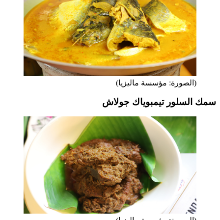
(الصورة: مؤسسة ماليزيا)
سمك السلور تيمبوياك جولاش