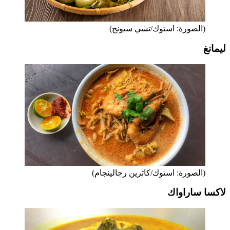
(الصورة: استوك/تشي سيونج)
ليمانغ
(الصورة: استوك/كاثرين رجالينجام)
لاكسا ساراواك