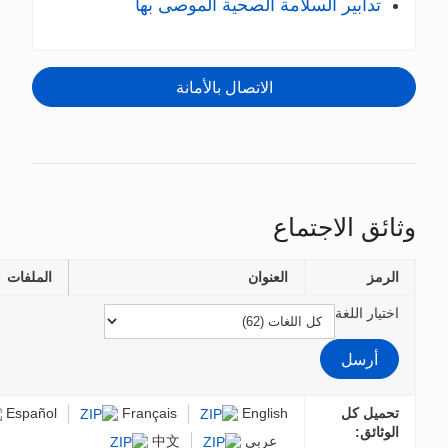
ى بها
الملفات
Español
Français
中