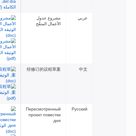
وع جدول
مال المنقّح
经修订的议程
Пересмотрен
проект повес