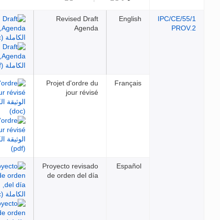
Revised D
Age
Projet d'ordr
jour ré
Proyecto revi
de orden del