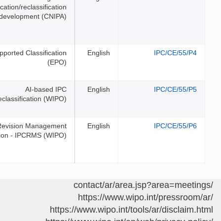
classification/reclassification
development (CNIPA)
AI-Supported Classification
(EPO)
AI-based IPC
Reclassification (WIPO)
IPC Revision Management
Solution - IPCRMS (WIPO)
ht
https://ww