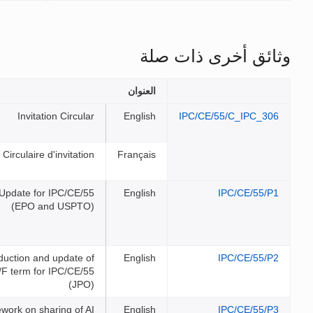
الملفات
Invitation Circular
Circulaire d'invitation
F
CPC Update for IPC/CE/55
(EPO and USPTO)
Introduction and update of
FI/F term for IPC/CE/55
(JPO)
Framework on sharing of AI