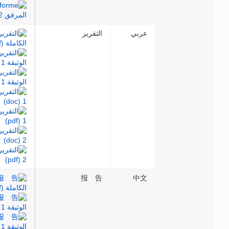
رير
报