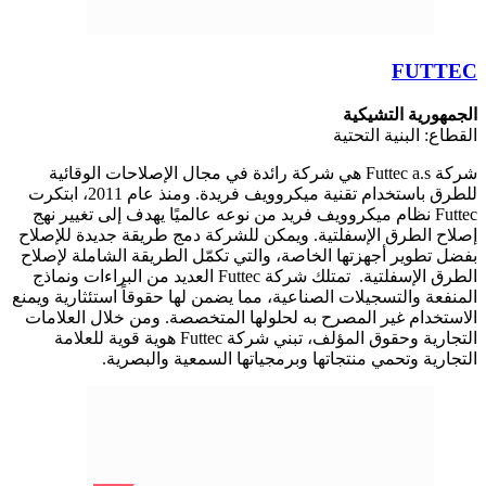
FUTTEC
الجمهورية التشيكية
القطاع: البنية التحتية
شركة Futtec a.s هي شركة رائدة في مجال الإصلاحات الوقائية
للطرق باستخدام تقنية ميكروويف فريدة. ومنذ عام 2011، ابتكرت
Futtec نظام ميكروويف فريد من نوعه عالميًا يهدف إلى تغيير نهج
إصلاح الطرق الإسفلتية. ويمكن للشركة دمج طريقة جديدة للإصلاح
بفضل تطوير أجهزتها الخاصة، والتي تكمّل الطريقة الشاملة لإصلاح
الطرق الإسفلتية.
تمتلك شركة Futtec العديد من البراءات ونماذج
المنفعة والتسجيلات الصناعية، مما يضمن لها حقوقاً استئثارية ويمنع
الاستخدام غير المصرح به لحلولها المتخصصة. ومن خلال العلامات
التجارية وحقوق المؤلف، تبني شركة Futtec هوية قوية للعلامة
التجارية وتحمي منتجاتها وبرمجياتها السمعية والبصرية.