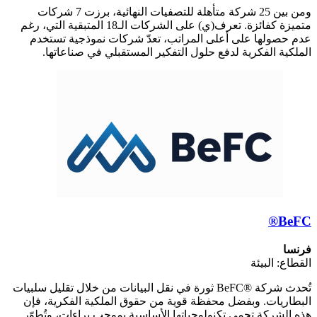
ومن بين 25 شركة متأهلة للتصفيات النهائية، برزت 7 شركات
متميزة كفائزة. تعرف(ي) على الشركات الـ18 المتبقية التي، رغم
عدم حصولها على أعلى المراتب، تعدّ شركات نموذجية تستخدم
الملكية الفكرية لدفع حلول التفكير المستقبلي في صناعاتها.
BeFC®
فرنسا
القطاع: البيئة
تُحدث شركة ®BeFC ثورة في نقل البيانات من خلال تقليل سلبيات
البطاريات. وبفضل محفظة قوية من حقوق الملكية الفكرية، فإن
هذه الشركة تحمي تكنولوجياتها الأساسية بموجب براءات، وتُطوّر