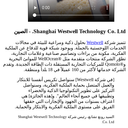
Shanghai Westwell Technology Co. Ltd. - الصين
تتميز شركة
Westwell
بحلول ذكية ومراعية للبيئة في مجالات
الخدمات اللوجستية بالجملة. وبوجود شبكة قوية للدفاع عن الملكية
الفكرية، مكونة من براءات وتصاميم صناعية وعلامات التجارية،
تطوّر الشركة منتجات متقدمة مثل ®WellOcean للموانئ البحرية
و®Qomolo للمركبات التجارية المستقلة ذات الطاقة الجديدة. وتقدم
الشركة خدماتها لأكثر من 160 عميلاً في 18 بلداً ومنطقة.
[في شركة Westwell] سنواصل تكريس أنفسنا للابتكار
والعمل المتصل بحماية الملكية الفكرية، وسنواصل
التركيز على تطوير التكنولوجيا الذكية والخضراء
وتطبيقها في جميع أنحاء العالم". و[هذه الجائزة] هي
اعتراف بسنوات من الجهود والإنجازات التي حققها
الفريق على مستوى الملكية الفكرية والابتكار والحماية.
السيد رونغ تشانغ، رئيس شركة Shanghai Westwell Technology
Co. Ltd.