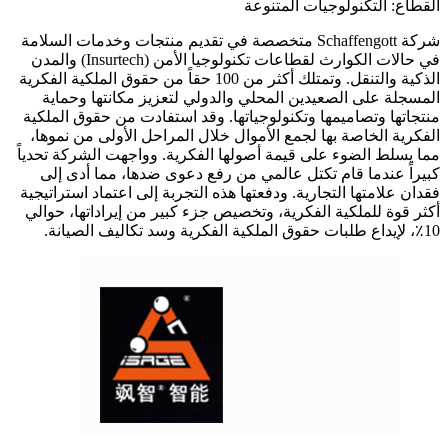
القطاع: التكنولوجيات المتنوعة
شركة Schaffengott متخصصة في تقديم منتجات وخدمات السلامة
في حالات الكوارث لقطاعات تكنولوجيا الأمن (Insurtech) والمدن
الذكية والتنقل. وتمتلك أكثر من 100 حقاً من حقوق الملكية الفكرية
المسجلة على الصعيدين المحلي والدولي لتعزيز مكانتها وحماية
منتجاتها وتصاميمها وتكنولوجياتها. وقد استفادت من حقوق الملكية
الفكرية الخاصة بها لجمع الأموال خلال المراحل الأولى من نموها،
مما يسلط الضوء على قيمة أصولها الفكرية. وواجهت الشركة تحدياً
كبيراً عندما قام تكتل عالمي من رفع دعوى ضدها، مما أدى إلى
فقدان علامتها التجارية. ودفعتها هذه التجربة إلى اعتماد استراتيجية
أكثر قوة للملكية الفكرية، وتخصيص جزء كبير من إيراداتها، حوالي
10٪، لإيداع طلبات حقوق الملكية الفكرية وسد تكاليف الصيانة.