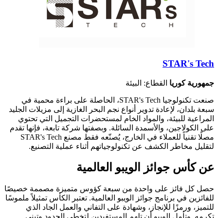
STAR's Tech
جمهورية كوريا
القطاع: البيئة
صنعت تكنولوجيا STAR's Tech، الحاصلة على براءة محمية في
سبعة بلدان، لإعادة تدوير أنواع نجم البحر الغازية إلى مزيلات الجليد
المراعية للبيئة، والمواد الخام لمستحضرات التجميل التي تحتوي
على الكولاجين، والأسمدة السائلة. وبصفتها شركة تابعة، فإنها تقدم
مصلًا تقنياً للعملاء في الخارج، يُصنّعه فقط مصنع STAR's Tech
لتقليل مخاطر الكشف عن تكنولوجياتهم أثناء عملية التصنيع.
عن كأس جوائز الويبو العالمية
حصل كل فائز على واحدة من سبعة كؤوس متميزة مصممة خصيصًا
للفائزين في برنامج جوائز الويبو العالمية. تعتبر الكأس تمثيلاً ملموسًا
للتميز، ورمزًا للإنجاز، وشهادة على التفاني والعمل الجاد الذي
تكرمه. وتأمل الويبو أن تلهم المستفيدين لتخطي الحدود وتبني