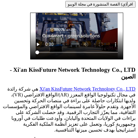
اقرأ(ي) القصة المنشورة في مجلة الويبو
Xi'an KissFuture Network Technology Co., LTD -
الصين
Xi'an KissFuture Network Technology Co., LTD
هي شركة رائدة
في مجال تكنولوجيا الواقع المعزز (AR)/الواقع الافتراضي (VR)،
ولديها ابتكارات حاصلة على براءة في منصات الحركة وتحسين
الأجهزة. وتقدم حلولاً غامرة لسينمات الواقع الافتراضي والمؤسسات
الثقافية، مما يعزّز التجارب الرقمية. وقد حصلت الشركة على
براءات في الولايات المتحدة واليابان، وأودعت طلبات في أوروبا
وجمهورية كوريا، وتعمل على تعزيز أنظمة الملكية الفكرية
استراتيجياً بهدف تحسين ميزتها التنافسية.