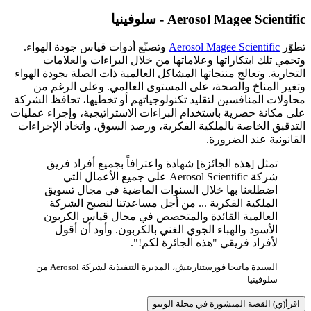
Aerosol Magee Scientific - سلوفينيا
تطوّر
Aerosol Magee Scientific
وتصنّع أدوات قياس جودة الهواء.
وتحمي تلك ابتكاراتها وعلاماتها من خلال البراءات والعلامات
التجارية. وتعالج منتجاتها المشاكل العالمية ذات الصلة بجودة الهواء
وتغير المناخ والصحة، على المستوى العالمي. وعلى الرغم من
محاولات المنافسين لتقليد تكنولوجياتهم أو تخطيها، تحافظ الشركة
على مكانة حصرية باستخدام البراءات الاستراتيجية، وإجراء عمليات
التدقيق الخاصة بالملكية الفكرية، ورصد السوق، واتخاذ الإجراءات
القانونية عند الضرورة.
تمثل [هذه الجائزة] شهادة واعترافاً بجميع أفراد فريق
شركة Aerosol Scientific على جميع الأعمال التي
اضطلعنا بها خلال السنوات الماضية في مجال تسويق
الملكية الفكرية ... من أجل مساعدتنا لنصبح الشركة
العالمية القائدة والمتخصص في مجال قياس الكربون
الأسود والهباء الجوي الغني بالكربون. وأود أن أقول
لأفراد فريقي "هذه الجائزة لكم!".
السيدة ماتيجا فورستناريتش، المديرة التنفيذية لشركة Aerosol من
سلوفينيا
اقرأ(ي) القصة المنشورة في مجلة الويبو