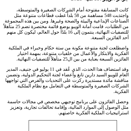
كانت المسابقة مفتوحة أمام الشركات الصغيرة والمتوسطة،
واجتذبت 548 مساهمة من 58 بلداً غطت قطاعات متنوعة مثل
الصناعات الإبداعية والبيئة والصحة وغيرها. ومن بين هذه المجموعة
من الطلبات، قامت أمانة الويبو بوضع قائمة مختصرة تضم 25 متأهلاً
للتصفيات النهائية، ينتمون إلى 16 بلدًا حول العالم، ليكون كل منهم
أحد الفائزين السبعة.
واضطلعت لجنة متنوعة مكونة من ستة حكام وخبراء في الملكية
الفكرية والابتكار والأعمال من خلفيات متنوعة، بمهمة اختيار
الفائزين السبعة بعناية من بين ال25 متأهلاً للتصفيات النهائية.
وقد استضاف هذا الحدث، الذي عُقد في 11 يوليو في جنيف، المدير
العام للويبو السيد دارين تانغ وأعضاء لجنة التحكيم الدولية، وتضمن
مناقشة مائدة مستديرة ركزت على التحديات والفرص التي تواجهها
الشركات الصغيرة والمتوسطة في التعامل مع نظام الملكية
الفكرية.
وحصل الفائزون على برنامج توجيهي مخصص في مجالات حاسمة
مثل الوصول إلى الموارد المالية، وإقامة تحالفات تجارية، وتعزيز
استراتيجيات الملكية الفكرية خاصتهم.