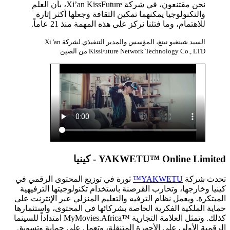
نحن مقتنعون، في شركة Xi’an KissFuture، بأن العلم
والتكنولوجيا يمكنهما تمكين الثقافة وجعلها أكثر إثارة
للاهتمام، وما فتئنا نركز على هذه المهمة منذ 21 عاماً.
السيد شينغيو نينغ، المؤسس والمدير التنفيذي لشركة Xi 'an
KissFuture Network Technology Co., LTD من الصين
YAKWETU™ Online Limited - كينيا
تحدث شركة
YAKWETU™
ثورة في توزيع المحتوى الرقمي في
كينيا وخارجها، وتحارب القرصنة باستخدام تكنولوجيتها الترفيهية
المبتكرة. ويعمل نظام الترفيه والتعليم المنزلي عبر الإنترنت على
حماية الملكية الفكرية الخاصة بشركائها في المحتوى، واستثمارها
كذلك. وتمثل العلامة التجارية ™MyMovies.Africa امتداداً للسينما
الرقمية الأولى على الأجهزة المتنقلة، وتعمل على حماية وتسويق