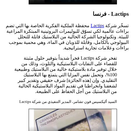
Lactips - فرنسا
تسخّر شركة
Lactips
محفظة الملكية الفكرية الخاصة بها التي تضم
براءات عالمية لكي تسوّق للبوليمرات البروتينية المبتكرة المراعية
للبيئة. وتكنولوجيا الشركة الخالية من البلاستيك قابلة للتحلل
البيولوجي بالكامل، وقابلة للذوبان في الماء، وهي محمية بموجب
براءات وعلامات تجارية استراتيجية.
تفخر شركة Lactips فخراً شديداً بتوفير حلول مثبتة
للقضاء على النفايات البلاستيكية والتلوث، وذلك من
خلال توفير مادة بلاستيكية خالية من البلاستيك وطبيعية
100%، وتحمل نفس المزايا التي يتمتع بها البلاستيك
التقليدي. وإن [هذه الجائزة] شرف حقيقي وتقدير كبير
لشغفنا وانخراطنا في تقديم المواد البلاستيكية الخالية
من البلاستيك من أجل الحفاظ على الطبيعة.
السيد أليكسيس فون تشامر، المدير التنفيذي من شركة Lactips