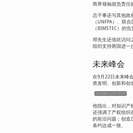
商界领袖就负责任
总干事还与其他政
（
UNFPA
）、联合
（
BIMSTEC
）的负
邓先生还借此访问
组织支持两国进一
未来峰会
在9
月
22
日未来峰
类发明、创新和创
联合国图片/ LOEY FELIPE
他指出，对知识产
还强调了产权组织
的前沿问题；创造
条约达成一致。