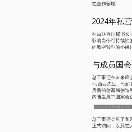
在合作领域。
2024
年私
在由联合国秘书长
影响当今可持续性
的数字转型的小组
与成员国会
总干事还在未来峰
·马西西先生。他
后盾的创新和创造融
内陆发展中国家会
图：COURTESY OF OFFICE OF T
总干事还会见了匈
正式访问，以及在