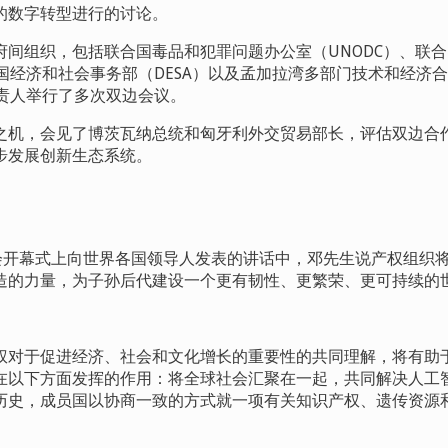
的数字转型进行的讨论。
府间组织，包括联合国毒品和犯罪问题办公室（UNODC
）、联合
国经济和社会事务部（
DESA
）以及孟加拉湾多部门技术和经济合
责人举行了多次双边会议。
之机，会见了博茨瓦纳总统和匈牙利外交贸易部长，评估双边合
步发展创新生态系统。
会开幕式上向世界各国领导人发表的讲话中，邓先生说产权组织
造的力量，为子孙后代建设一个更有韧性、更繁荣、更可持续的
权对于促进经济、社会和文化增长的重要性的共同理解，将有助
在以下方面发挥的作用：将全球社会汇聚在一起，共同解决人工
历史，成员国以协商一致的方式就一项有关知识产权、遗传资源