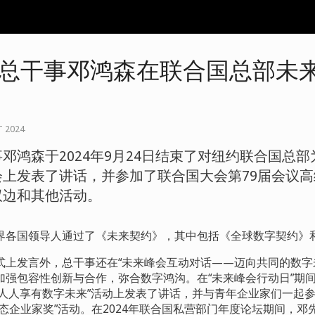
总干事邓鸿森在联合国总部未
T 2024
邓鸿森于2024
年
9
月
24
日结束了对纽约联合国总部
会上发表了讲话，并参加了联合国大会第
79
届会议高
双边和其他活动。
界各国领导人通过了《未来契约》，其中包括《全球数字契约》
式上发言外，总干事还在“未来峰会互动对话——迈向共同的数字
加强包容性创新与合作，弥合数字鸿沟。在“未来峰会行动日”期间
人人享有数字未来”活动上发表了讲话，并与青年企业家们一起参
态企业家奖”活动。在
2024
年联合国私营部门年度论坛期间，邓