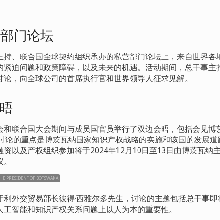
营部门论坛
主持、联合国全球契约组织承办的私营部门论坛上，来自世界各
的紧迫问题和政策障碍，以及未来的机遇。活动期间，总干事主
讨论，向全球公司的首席执行官和世界领导人征求见解。
晤
会和联合国大会期间与成员国官员举行了双边会晤，包括会见博
们讨论的重点是博茨瓦纳国家知识产权战略的实施和该国的发展道
资以及产权组织参加将于2024
年
12
月
10
日至
13
日由博茨瓦纳
议。
HE PRESIDENT OF BOTSWANA
牙利外交贸易部长彼得·西雅尔多先生，讨论的主题包括总干事即
人工智能和知识产权关系问题上以人为本的重要性。