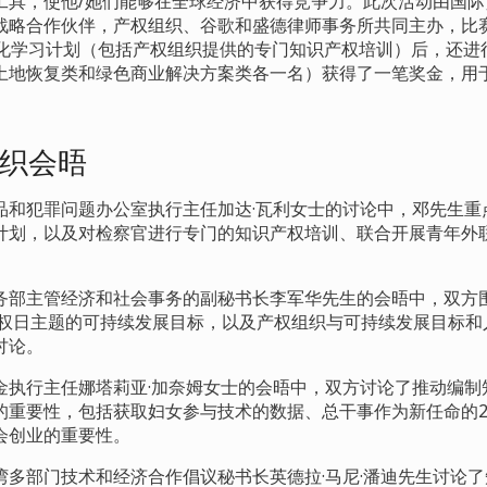
工具，使他
/
她们能够在全球经济中获得竞争力。此次活动由国际
战略合作伙伴，产权组织、谷歌和盛德律师事务所共同主办，比
化学习计划（包括产权组织提供的专门知识产权培训）后，还进
土地恢复类和绿色商业解决方案类各一名）获得了一笔奖金，用
织会晤
品和犯罪问题办公室执行主任加达·瓦利女士的讨论中，邓先生重
计划，以及对检察官进行专门的知识产权培训、联合开展青年外
务部主管经济和社会事务的副秘书长李军华先生的会晤中，双方
权日主题的可持续发展目标，以及产权组织与可持续发展目标和
讨论。
金执行主任娜塔莉亚·加奈姆女士的会晤中，双方讨论了推动编制
的重要性，包括获取妇女参与技术的数据、总干事作为新任命的20
会创业的重要性。
湾多部门技术和经济合作倡议秘书长英德拉·马尼·潘迪先生讨论