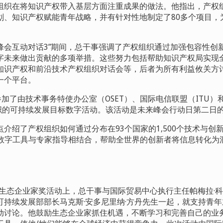
组织在将知识产权带入基层方面注重成果的做法。他指出，产权
划、知识产权赋能青年战略，并有针对性地制定了80
多个项目，
峰会互动对话
3
”期间，总干事强调了产权组织通过加强包容性创
字未来做出贡献的多项举措。这些努力包括帮助知识产权局实现
知识产权和前沿技术产权组织对话会等，后者为所有利益攸关方
一个平台。
参加了由技术事务特使办公室（
OSET
）、国际电信联盟（
ITU
）
织的可持续发展目标数字活动。该活动是未来峰会行动日第二日
点介绍了产权组织如何通过分布在93
个国家的
1,500
个技术与创
数字工具与专家指导相结合，帮助全世界的创新者将信息转化为
生态企业家奖活动上，总干事与国际贸易中心执行主任帕梅拉·
可持续发展部部长马克斯
·
安多尼里纳·方丹先生一起，就支持青
动讨论。他鼓励生态企业家抓住机遇，不断学习和完善自己的业