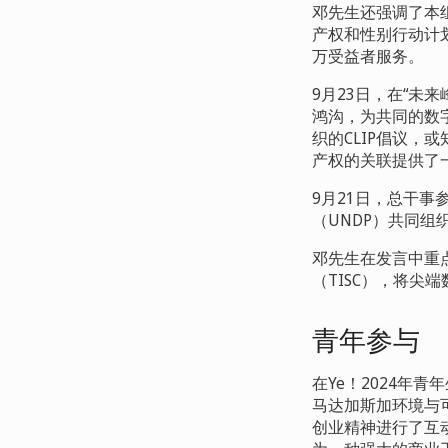
邓先生还强调了本
产权和性别行动计
万受益者服务。
9
月
23
日，在“未来
鸿沟，为共同的数
织的
CLIP
倡议，或
产权的关联提供了
9
月
21
日，总干事
（
UNDP
）共同组
邓先生在发言中重
（
TISC
），将尖端
青年参与
在Ye
！
2024
年青年
马达加斯加环境与
创业精神进行了互