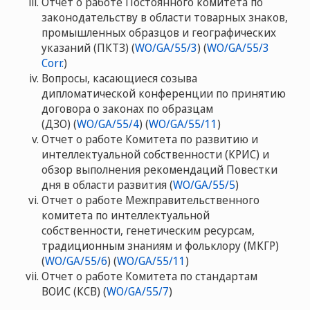
Отчет о работе Постоянного комитета по
законодательству в области товарных знаков,
промышленных образцов и географических
указаний (ПКТЗ) (
WO/GA/55/3
) (
WO/GA/55/3
Corr.
)
Вопросы, касающиеся созыва
дипломатической конференции по принятию
договора о законах по образцам
(ДЗО) (
WO/GA/55/4
) (
WO/GA/55/11
)
Отчет о работе Комитета по развитию и
интеллектуальной собственности (КРИС) и
обзор выполнения рекомендаций Повестки
дня в области развития (
WO/GA/55/5
)
Отчет о работе Межправительственного
комитета по интеллектуальной
собственности, генетическим ресурсам,
традиционным знаниям и фольклору (МКГР)
(
WO/GA/55/6
) (
WO/GA/55/11
)
Отчет о работе Комитета по стандартам
ВОИС (КСВ) (
WO/GA/55/7
)