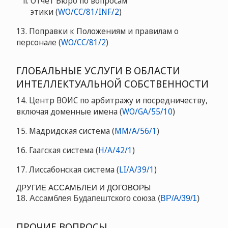
Отчет Бюро по вопросам
этики (
WO/CC/81/INF/2
)
13. Поправки к Положениям и правилам о
персонале (
WO/CC/81/2
)
ГЛОБАЛЬНЫЕ УСЛУГИ В ОБЛАСТИ
ИНТЕЛЛЕКТУАЛЬНОЙ СОБСТВЕННОСТИ
14. Центр ВОИС по арбитражу и посредничеству,
включая доменные имена (
WO/GA/55/10
)
15. Мадридская система (
MM/A/56/1
)
16. Гаагская система (
H/A/42/1
)
17. Лиссабонская система (
LI/A/39/1
)
ДРУГИЕ АССАМБЛЕИ И ДОГОВОРЫ
18. Ассамблея Будапештского союза (
BP/A/39/1
)
ПРОЧИЕ ВОПРОСЫ