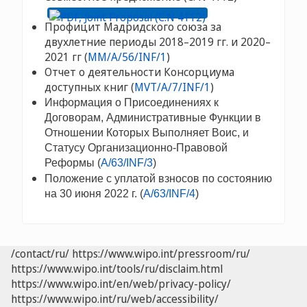
Профицит Мадридского союза за
двухлетние периоды 2018–2019 гг. и 2020–
2021 гг (
MM/A/56/INF/1
)
Отчет о деятельности Консорциума
доступных книг (
MVT/A/7/INF/1
)
Информация о Присоединениях к
Договорам, Административные Функции в
Отношении Которых Выполняет Воис, и
Cтатусу Организационно-Правовой
Реформы (
A/63/INF/3
)
Положение с уплатой взносов по состоянию
на 30 июня 2022 г. (
A/63/INF/4
)
/contact/ru/
https://www.wipo.int/pressroom/ru/
https://www.wipo.int/tools/ru/disclaim.html
https://www.wipo.int/en/web/privacy-policy/
https://www.wipo.int/ru/web/accessibility/