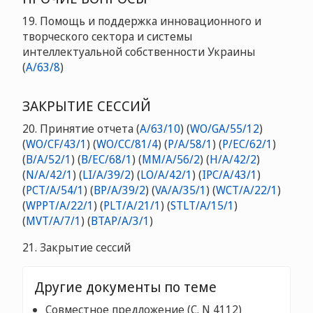
19. Помощь и поддержка инновационного и
творческого сектора и системы
интеллектуальной собственности Украины
(
A/63/8
)
ЗАКРЫТИЕ СЕССИЙ
20. Принятие отчета (
A/63/10
) (
WO/GA/55/12
)
(
WO/CF/43/1
) (
WO/CC/81/4
) (
P/A/58/1
) (
P/EC/62/1
)
(
B/A/52/1
) (
B/EC/68/1
) (
MM/A/56/2
) (
H/A/42/2
)
(
N/A/42/1
) (
LI/A/39/2
) (
LO/A/42/1
) (
IPC/A/43/1
)
(
PCT/A/54/1
) (
BP/A/39/2
) (
VA/A/35/1
) (
WCT/A/22/1
)
(
WPPT/A/22/1
) (
PLT/A/21/1
) (
STLT/A/15/1
)
(
MVT/A/7/1
) (
BTAP/A/3/1
)
21. Закрытие сессий
Другие документы по теме
Совместное предложение (C. N 4112)