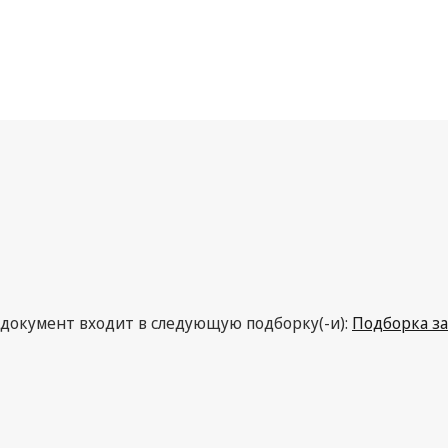
документ входит в следующую подборку(-и):
Подборка за
Последняя редакция на WIPO Lex