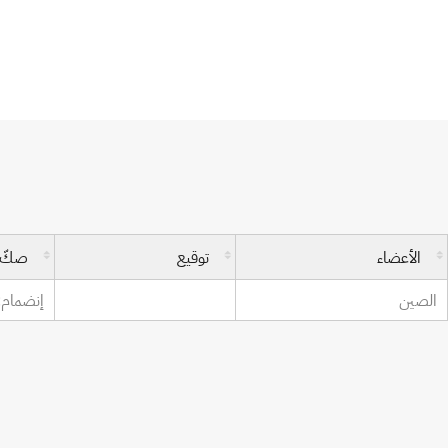
معاهدة الويبو بشأن حق المؤلف
الأعضاء
توقيع
صكّ
الصين
إنضمام: 9 مارس 07