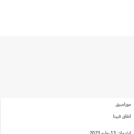
زامبيق
فاق فيينا
ام: 13 يوليو 2023