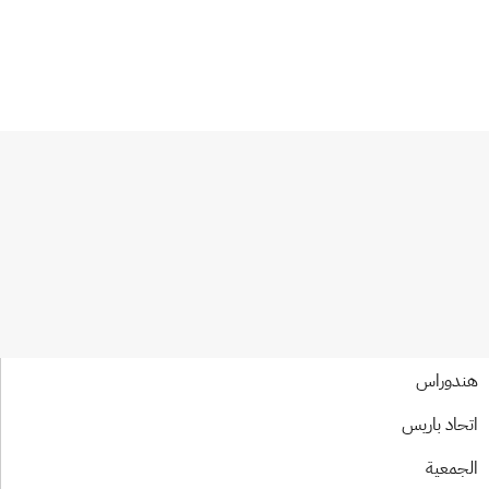
دوراس
حاد باريس
جمعية