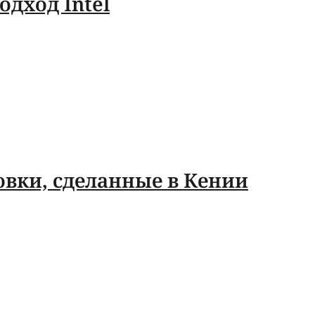
дход Intel
овки, сделанные в Кении