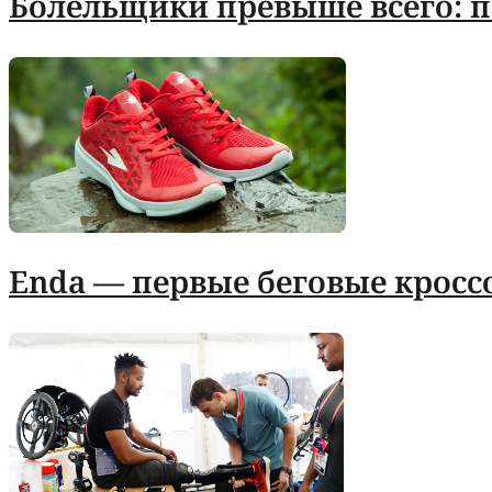
Болельщики превыше всего: по
Enda — первые беговые кросс