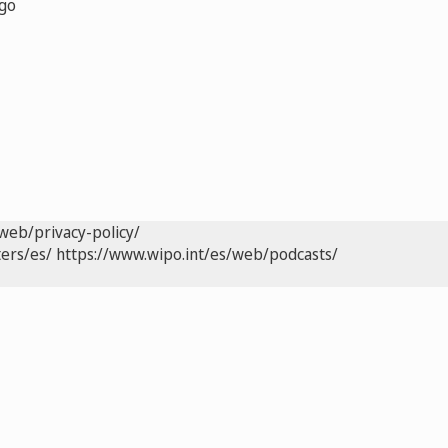
zgo
web/privacy-policy/
ers/es/
https://www.wipo.int/es/web/podcasts/