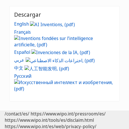
Descargar
English
Français
Español
عربي
中文
Русский
/contact/es/
https://www.wipo.int/pressroom/es/
https://www.wipo.int/tools/es/disclaim.html
https://www.wipo.int/es/web/privacy-policy/