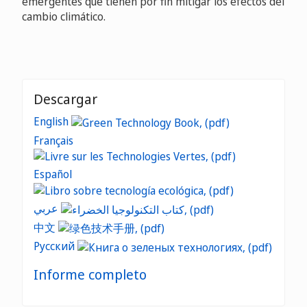
emergentes que tienen por fin mitigar los efectos del
cambio climático.
Descargar
English
Français
Español
عربي
中文
Русский
Informe completo