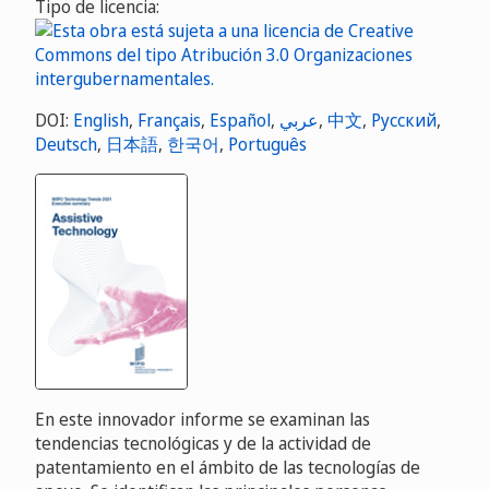
Tipo de licencia:
DOI:
English
,
Français
,
Español
,
عربي
,
中文
,
Русский
,
Deutsch
,
日本語
,
한국어
,
Português
En este innovador informe se examinan las
tendencias tecnológicas y de la actividad de
patentamiento en el ámbito de las tecnologías de