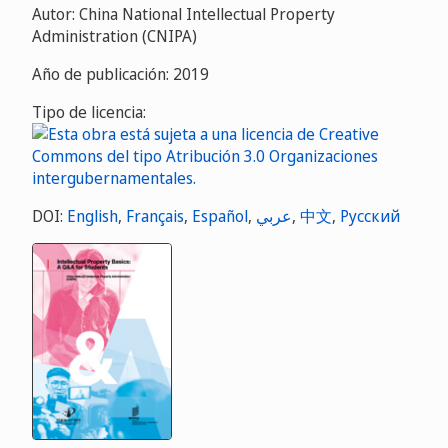
Autor: China National Intellectual Property
Administration (CNIPA)
Año de publicación: 2019
Tipo de licencia:
DOI:
English
,
Français
,
Español
,
عربي
,
中文
,
Русский