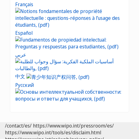
Français
Español
عربي
中文
Русский
/contact/es/
https://www.wipo.int/pressroom/es/
https://www.wipo.int/tools/es/disclaim.html