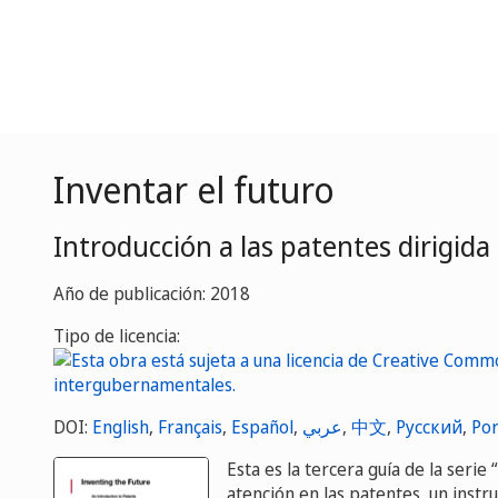
Inventar el futuro
Introducción a las patentes dirigid
Año de publicación: 2018
Tipo de licencia:
DOI:
English
,
Français
,
Español
,
عربي
,
中文
,
Русский
,
Por
Esta es la tercera guía de la serie 
atención en las patentes, un ins