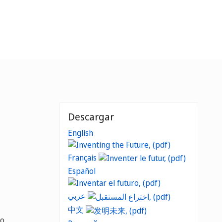
Descargar
English
Français
Español
عربي
中文
mo