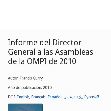
Informe del Director
General a las Asambleas
de la OMPI de 2010
Autor: Francis Gurry
Año de publicación: 2010
DOI:
English
,
Français
,
Español
,
عربي
,
中文
,
Русский