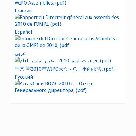
Français
Español
عربي
中文
Русский