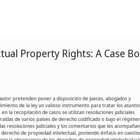
tual Property Rights: A Case B
l autor pretenden poner a disposición de jueces, abogados y
miento de la ley un valioso instrumento para tratar los asunto
 en la recopilación de casos se utilizan resoluciones judiciales
aídas de varios países de derecho codificado o bajo el régime
las resoluciones judiciales y los comentarios que les acompañan
l derecho de propiedad intelectual, poniendo énfasis en cuesti
con la observancia de los derechos de propiedad intelectual y l