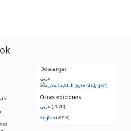
ook
Descargar
عربي
Otras ediciones
s de
عربي
(2020)
n
English
(2018)
ones
os