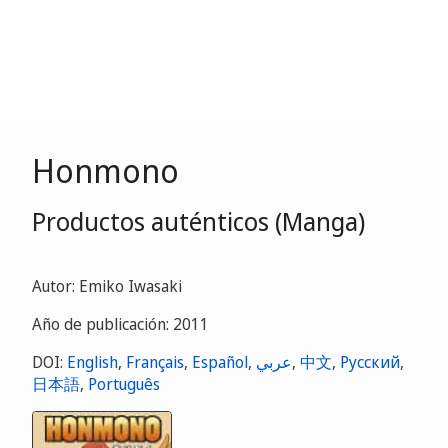
Honmono
Productos auténticos (Manga)
Autor: Emiko Iwasaki
Año de publicación: 2011
DOI:
English
,
Français
,
Español
,
عربي
,
中文
,
Русский
,
日本語
,
Português