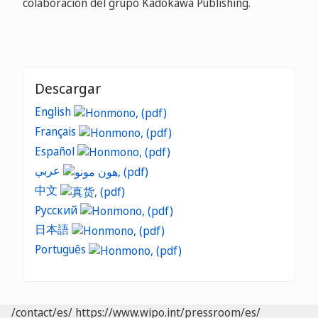
colaboración del grupo Kadokawa Publishing.
Descargar
English
Français
Español
عربي
中文
Русский
日本語
Português
/contact/es/
https://www.wipo.int/pressroom/es/