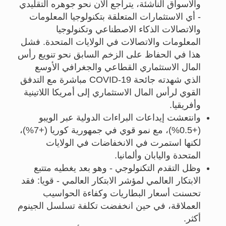
والأسواق الناشئة، يتراجع الآن نحو جوهره التقليدي
- أي الاستثمارات المتعلقة بتكنولوجيا المعلومات
والاتصالات الذكاء الاصطناعي وتكنولوجيا
المعلومات والاتصالات في الولايات المتحدة. فشل
هذا في الحفاظ على الزخم السابق نحو تنويع رأس
المال الاستثماري القطاعي والجغرافي الأوسع
الذي شهدته جائحة COVID-19 مباشرة مع التدفق
القوي لرأس المال الاستثماري إلى أمريكا اللاتينية
وأفريقيا.
وانتعشت إيداعات البراءات الدولية عبر الويبو
(+0.5%)، مع نمو قوي في جمهورية كوريا (+7%)،
لكنها استمرت في الانخفاضات في الولايات
المتحدة واليابان وألمانيا.
وظل التقدم التكنولوجي - وهو بعد يغطيه متتبع
الابتكار العالمي لمؤشر الابتكار العالمي - قويا: فقد
تحسنت أسعار البطاريات وكفاءة الحواسيب
العملاقة، في حين انخفضت تكلفة تسلسل الجينوم
أكثر.