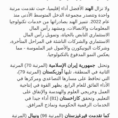
ولا تزال
الهند
الأفضل أداء إقليميا، حيث تقدمت مرتبة
واحدة وتتصدر مجموعة الدخل المتوسط الأدنى منذ
عام 2022. تتميز الهند بصادراتها من خدمات تكنولوجيا
المعلومات والاتصالات، ومشهد رأس المال
الاستثماري النابض بالحياة، وتمويل رأس المال
الاستثماري والشركات الناشئة في المراحل المتأخرة،
وشركات اليونيكورن والأصول غير الملموسة - مما
يعكس النمو المدفوع بالتكنولوجيا.
وتحتل
جمهورية إيران الإسلامية
(المرتبة 70) المرتبة
الثانية في المنطقة، تليها
أوزبكستان
(المرتبة 79)،
التي تحافظ على مسارها التصاعدي ومركزها في
الأداء الفائق للعام الرابع. يظهر القوة في إنتاجية
العمل وخريجي العلوم والهندسة والإنفاق على
التعليم. وتحقق
كازاخستان
(81) أداء جيدا في
الخدمات الرقمية الحكومية ونماذج المرافق.
كما تقدمت قيرغيزستان
(المرتبة 96)
ونيبال
(المرتبة