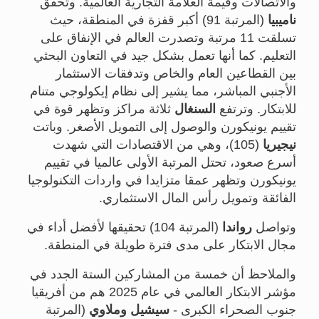
والاتصالات وقيمة العلامة التجارية العالمية. وتحقق
ناميبيا
(المرتبة 91) أكبر قفزة في المنطقة، حيث
تسلقت 11 مرتبة وتصدرت العالم في الإنفاق على
التعليم. كما أنها تعمل بشكل جيد في التعاون البحثي
بين القطاعين العام والخاص وتدفقات الاستثمار
الأجنبي المباشر، مما يشير إلى نظام إيكولوجي متنام
للابتكار. وترتفع
السنغال
ثلاثة مراكز وتظهر قوة في
تقييم يونيكورن والوصول إلى التمويل الأصغر. وباتت
نيجيريا
(105)، وهي من الاقتصادات التي شهدت
أسرع صعود، تحتل المرتبة الأولى عالميا في تقييم
يونيكورن وتظهر عمقا متزايدا في واردات التكنولوجيا
الفائقة وتمويل رأس المال الاستثماري.
وتواصل
رواندا
(المرتبة 104) تحقيقها لأفضل أداء في
مجال الابتكار على مدى فترة طويلة في المنطقة.
والملاحظ أن خمسة من المشاركين الستة الجدد في
مؤشر الابتكار العالمي في عام 2025 هم من أفريقيا
جنوب الصحراء الكبرى -
سيشيل
وملاوي
(المرتبة