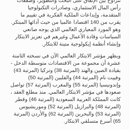
تتراوح بين الإنفاق على البحث والتطوير، وصفقات
رأس المال الاستثماري، وصادرات التكنولوجيا
المتقدمة، وإيداعات الملكية الفكرية في تقييم ما
يقرب من 140 اقتصادا عالميا من حيث أدائها المبتكر.
وهو المورد المعياري العالمي الذي يوجه صانعي
السياسات وقادة الأعمال وغيرهم في تعزيز الابتكار
وإنشاء أنظمة إيكولوجية متينة للابتكار.
ويظهر مؤشر الابتكار العالمي الآن في نسخته الثامنة
عشرة أن مجموعة من الاقتصادات متوسطة الدخل -
بقيادة الصين والهند (المرتبة 38) وتركيا (المرتبة 43)
وفييت نام (المرتبة 44) والفلبين (المرتبة 50)
وإندونيسيا (المرتبة 55) والمغرب (المرتبة 57) تواصل
صعودها في مؤشر الابتكار العالمي. منذ مطلع العقد ،
كانت المملكة العربية السعودية (المرتبة 46) وقطر
(المرتبة 48) والبرازيل (المرتبة 52) وموريشيوس
(المرتبة 53) والبحرين (المرتبة 62) والأردن (المرتبة
65) أسرع متسلقي الابتكار.