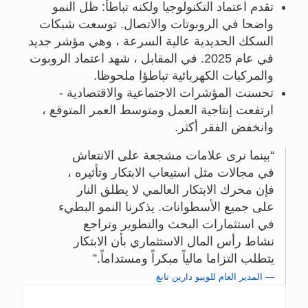
تقدم اعتماد التكنولوجيا ولكنه تباطأ: ظل النمو
واضحا في الروبوتات والاتصال. توسعت شبكات
السكك الحديدية عالية السرعة ، وهي مؤشر جديد
في عام 2025. في المقابل ، شهد اعتماد الروبوت
والمركبات الكهربائية تباطؤا ملحوظا.
تحسنت المؤشرات الاجتماعية والاقتصادية -
ارتفعت إنتاجية العمل ومتوسط العمر المتوقع ،
وانخفض الفقر أكثر.
بينما نرى علامات مشجعة على الانتعاش
في مجالات مثل استيعاب الابتكار وتأثيره ،
فإن محرك الابتكار العالمي لا يطلق النار
على جميع الأسطوانات. يذكرنا النمو البطيء
في استثمارات البحث والتطوير وتراجع
نشاط رأس المال الاستثماري بأن الابتكار
يتطلب التزاما مالياً مبكراً ومستداماً.
المدير العام للويبو دارين تانغ