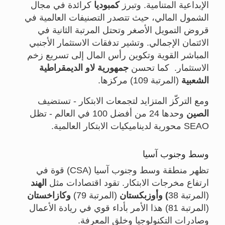
الإبداعية المتنامية. وتبرز
كمبوديا
كرائدة في مجال
الشمول المالي، حيث تتصدر التصنيفات العالمية في
قروض التمويل الأصغر وتحتل المرتبة الثانية في
الائتمان الإجمالي. وتشير تدفقات الاستثمار الأجنبي
المباشر القوية وتكوين رأس المال إلى تسريع زخم
الاستثمار. كما تحسن
جمهورية لاو الديمقراطية
الشعبية
(المرتبة 109) مركزها.
ومع التركّز المتزايد لتجمعات الابتكار - تستضيف
الصين
وحدها 24 من أفضل 100 في العالم - تظل
SEAO محورية لديناميكيات الابتكار العالمية.
وسط وجنوب آسيا
تظهر منطقة وسط وجنوب آسيا (CSA) قوة في
ارتفاع مخرجات الابتكار. تقود اقتصادات مثل
الهند
(المرتبة 38
) وأوزبكستان
(المرتبة 79)
وكازاخستان
(المرتبة 81) هذا الأمر بأداء قوي في ريادة الأعمال
وصادرات التكنولوجيا وخلق المعرفة.