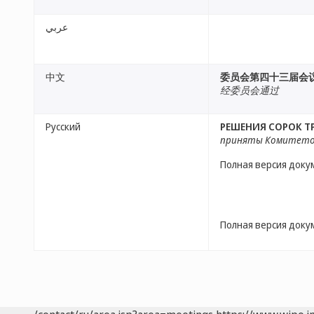
عربي
中文
委员会第四十三届会
经委员会通过
Русский
РЕШЕНИЯ СОРОК Т
приняты Комитет
Полная версия доку
Полная версия доку