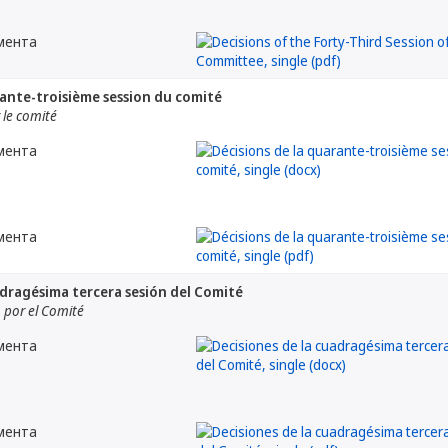
мента
rante-troisième session du comité
le comité
мента
мента
adragésima tercera sesión del Comité
por el Comité
мента
мента