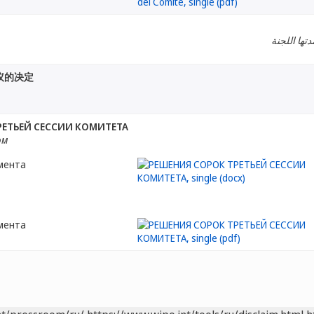
دتها اللجنة
议的决定
РЕТЬЕЙ СЕССИИ КОМИТЕТА
ом
мента
мента