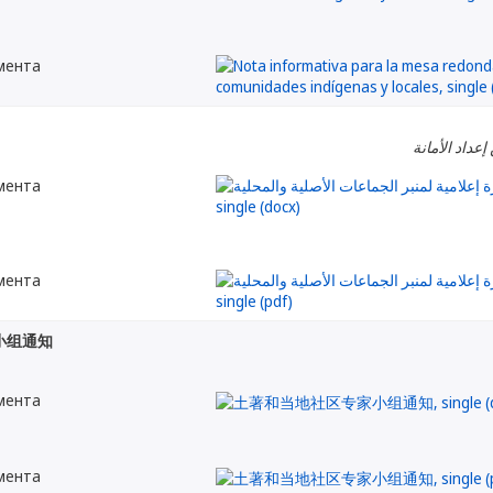
мента
إعداد الأمانة
мента
мента
小组通知
мента
мента