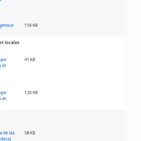
156 KB
t locales
47 KB
120 KB
58 KB