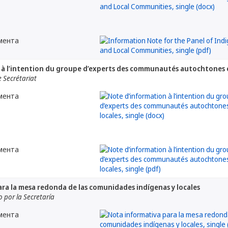
мента
 à l’intention du groupe d’experts des communautés autochtones e
 Secrétariat
мента
мента
ra la mesa redonda de las comunidades indígenas y locales
por la Secretaría
мента