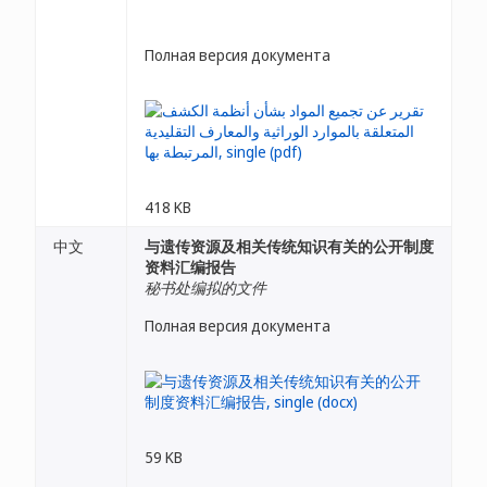
Полная версия документа
418 KB
中文
与遗传资源及相关传统知识有关的公开制度
资料汇编报告
秘书处编拟的文件
Полная версия документа
59 KB