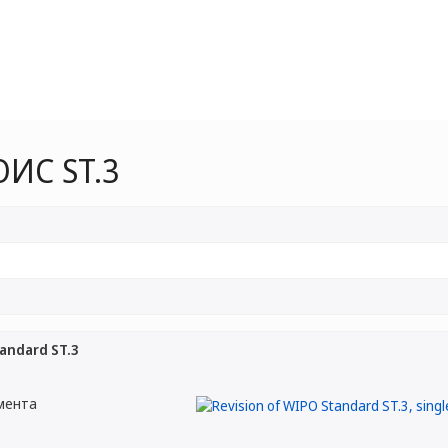
ИС ST.3
tandard ST.3
мента