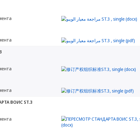
мента
мента
3
мента
мента
РТА ВОИС ST.3
мента