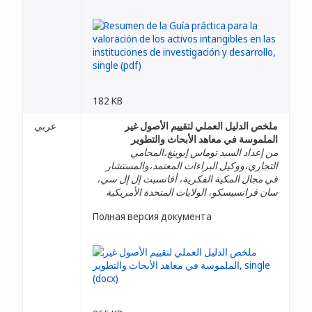
182 KB
ملخص الدليل العملي لتقييم الأصول غير
عربي
الملموسة في معاهد الأبحاث والتطوير
من إعداد السيد توماس إيوينغ،المحامي
التجاري،ووكيل البراءات المعتمد،والمستشار
في مجال المكية الفكرية، أفانسبت إل إل سي،
سان فرانسيسكو، الولايات المتحدة الأمريكية
Полная версия документа