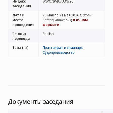
Индекс
WIPO/IP/JU/UBN/26
заседания
Дата и
20 мая по 21 мая 2026 г. (
Улан-
место
Батор, Монголия
)
В очном
проведения
формате
Язык(и)
English
перевода
Тема (-ы)
Практикумы и семинары
,
Судопроизводство
Документы заседания